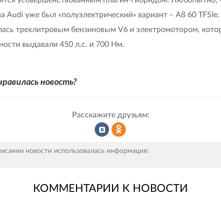
а Audi уже был «полуэлектрический» вариант – A8 60 TFSIe
ась трехлитровым бензиновым V6 и электромотором, кото
ности выдавали 450 л.с. и 700 Нм.
нравилась новость?
Расскажите друзьям:
Рассказать
Рассказать
писании новости использовалась информация:
КОММЕНТАРИИ К НОВОСТИ
во
в