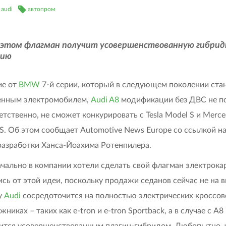
audi
автопром
 этом флагман получит усовершенствованную гибри
сию
ие от
BMW
7-й серии, который в следующем поколении ста
енным электромобилем,
Audi A8
модификации без ДВС не п
ветственно, не сможет конкурировать с Tesla Model S и Merce
S. Об этом сообщает Automotive News Europe со ссылкой на
разработки Ханса-Йоахима Ротенпилера.
чально в компании хотели сделать свой флагман электрока
ись от этой идеи, поскольку продажи седанов сейчас не на 
у
Audi
сосредоточится на полностью электрических кроссов
никах – таких как e-tron и e-tron Sportback, а в случае с A8
ится усовершенствованным плагин-гибридом. Любопытно, 