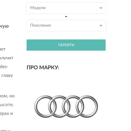
Модели
Поколения
дную
ПЕРЕЙТИ
нет
олучит
des-
ПРО МАРКУ:
 главу
ром, но
высоте.
ерах и
что у