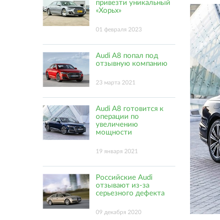
привезти уникальный
«Хорьх»
01 февраля 2023
Audi A8 попал под
отзывную компанию
23 марта 2021
Audi A8 готовится к
операции по
увеличению
мощности
19 января 2021
Российские Audi
отзывают из-за
серьезного дефекта
09 декабря 2020