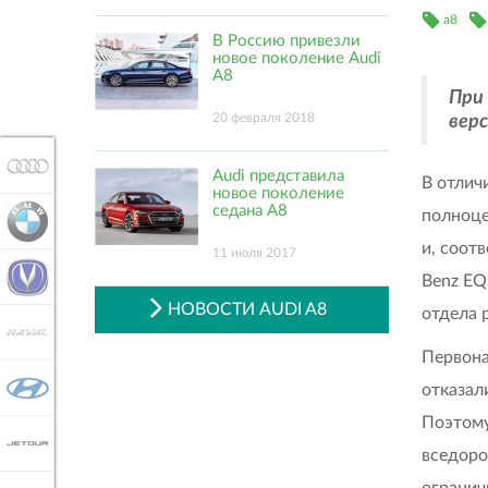
a8
В Россию привезли
новое поколение Audi
A8
При
20 февраля 2018
вер
AUDI
Audi представила
В отлич
новое поколение
седана A8
полноц
BMW
и, соот
11 июля 2017
CHANGAN
Benz EQ
НОВОСТИ AUDI A8
отдела 
HAVAL
Первона
HYUNDAI
отказал
Поэтом
JETOUR
вседорож
огранич