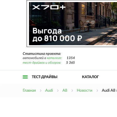
Статистика проекта:
автомобилей в
каталоге:
1354
тест-драйвов и обзоров:
5 365
ТЕСТ-ДРАЙВЫ
КАТАЛОГ
Открыть
Главная
Audi
A8
Новости
Audi A8
меню