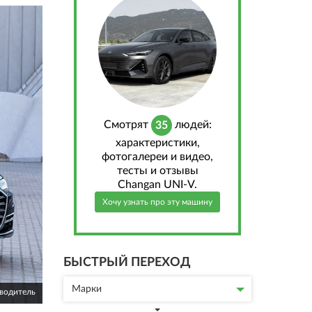
Cмотрят
людей:
35
характеристики,
фотогалереи и видео,
тесты и отзывы
Changan UNI-V.
Хочу узнать про эту машину
БЫСТРЫЙ ПЕРЕХОД
Марки
зводитель