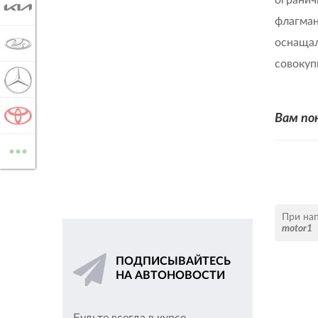
KIA
флагман
оснащал
LADA
совокуп
MERCEDES-BENZ
TOYOTA
Вам по
...
ВСЕ МАРКИ
При на
motor1
ПОДПИСЫВАЙТЕСЬ
НА АВТОНОВОСТИ