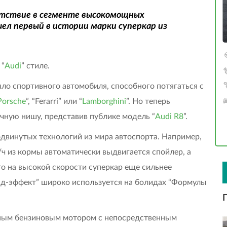
утствие в сегменте высокомощных
ел первый в истории марки суперкар из
 “
Audi
” стиле.
о спортивного автомобиля, способного потягаться с
Porsche
”, “Ferarri” или “
Lamborghini
”. Но теперь
чную нишу, представив публике модель “
Audi R8
”.
двинутых технологий из мира автоспорта. Например,
ч из кормы автоматически выдвигается спойлер, а
о на высокой скорости суперкар еще сильнее
нд-эффект” широко используется на болидах “Формулы
ным бензиновым мотором с непосредственным