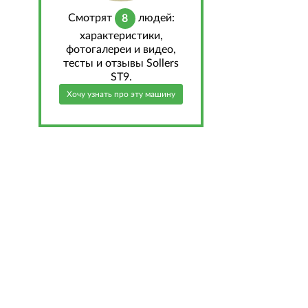
Cмотрят
людей:
8
характеристики,
фотогалереи и видео,
тесты и отзывы Sollers
ST9.
Хочу узнать про эту машину