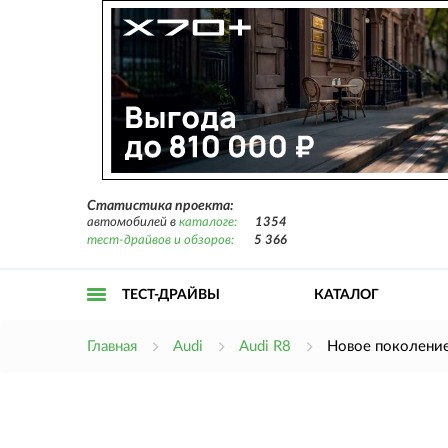
Статистика проекта:
автомобилей в
каталоге:
1354
тест-драйвов и обзоров:
5 366
ТЕСТ-ДРАЙВЫ
КАТАЛОГ
Открыть
Главная
Audi
Audi R8
Новое поколение
меню