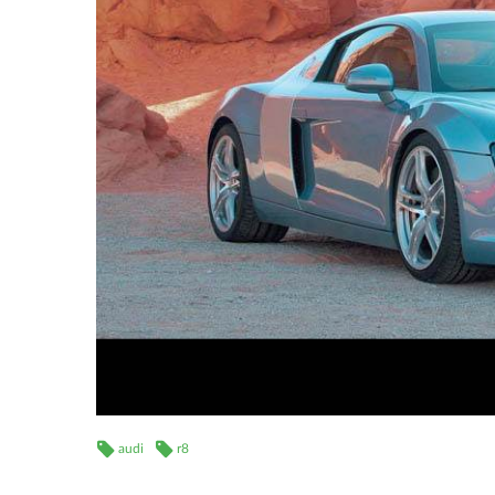
audi
r8