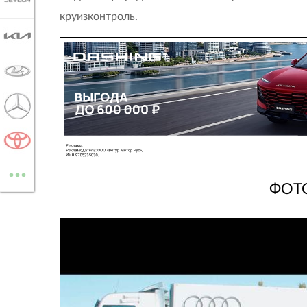
JETOUR
круизконтроль.
KIA
LADA
MERCEDES-BENZ
TOYOTA
...
ВСЕ МАРКИ
ФОТО