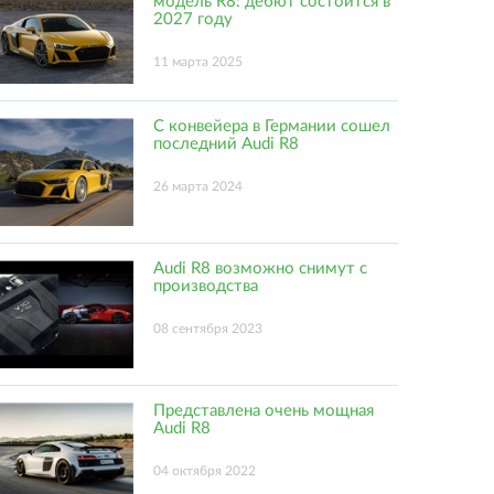
модель R8: дебют состоится в
2027 году
11 марта 2025
С конвейера в Германии сошел
последний Audi R8
26 марта 2024
Audi R8 возможно снимут с
производства
08 сентября 2023
Представлена очень мощная
Audi R8
04 октября 2022