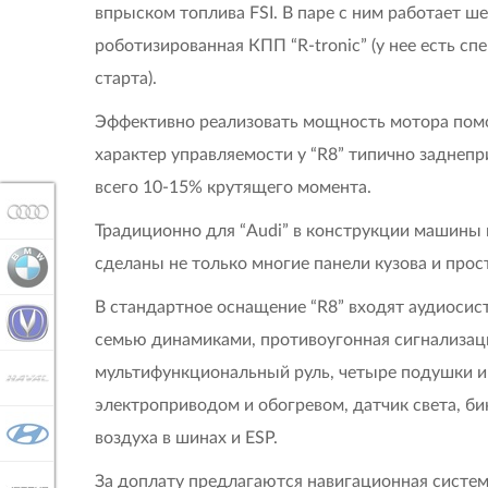
впрыском топлива FSI. В паре с ним работает ш
роботизированная КПП “R-tronic” (у нее есть 
старта).
Эффективно реализовать мощность мотора помо
характер управляемости у “R8” типично заднеп
всего 10-15% крутящего момента.
AUDI
Традиционно для “Audi” в конструкции машины 
сделаны не только многие панели кузова и прос
BMW
В стандартное оснащение “R8” входят аудиосис
CHANGAN
семью динамиками, противоугонная сигнализац
мультифункциональный руль, четыре подушки и 
HAVAL
электроприводом и обогревом, датчик света, б
HYUNDAI
воздуха в шинах и ESP.
За доплату предлагаются навигационная систем