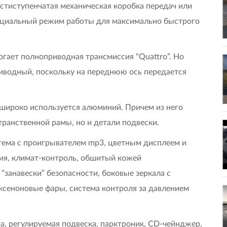
естиступенчатая механическая коробка передач или
специальный режим работы для максимально быстрого
гает полноприводная трансмиссия “Quattro”. Но
риводный, поскольку на переднюю ось передается
широко используется алюминий. Причем из него
транственной рамы, но и детали подвески.
тема с проигрывателем mp3, цветным дисплеем и
ия, климат-контроль, обшитый кожей
“занавески” безопасности, боковые зеркала с
иксеноновые фары, система контроля за давлением
а, регулируемая подвеска, парктроник, СD-чейнджер,