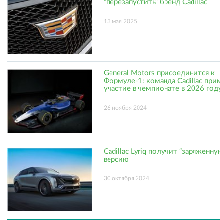
“перезапустить” бренд Cadillac
13 мая 2025
General Motors присоединится к
Формуле-1: команда Cadillac при
участие в чемпионате в 2026 год
26 ноября 2024
Cadillac Lyriq получит “заряженну
версию
30 октября 2024