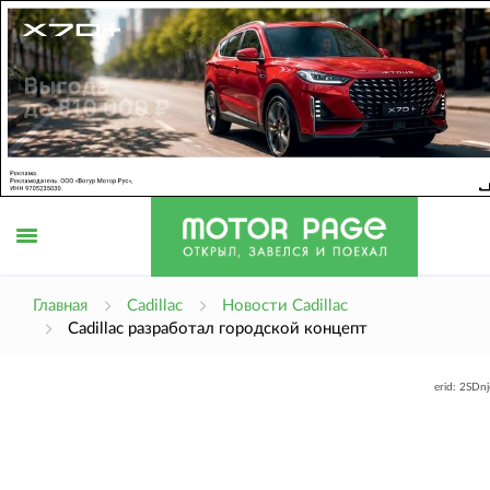
Открыть
Главная
Cadillac
Новости Cadillac
Cadillac разработал городской концепт
меню
erid: 2SDn