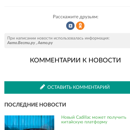
Расскажите друзьям:
Рассказать
Рассказать
При написании новости использовалась информация:
Авто.Вести.ру
,
Авто.ру
КОММЕНТАРИИ К НОВОСТИ
во
в
ВКонтакте
Одноклассниках
ОСТАВИТЬ КОММЕНТАРИЙ
ПОСЛЕДНИЕ НОВОСТИ
Новый Cadillac может получить
китайскую платформу