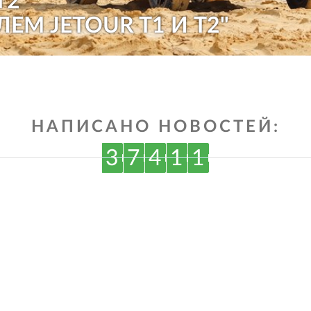
T2
ЛЕМ JETOUR T1 И T2"
НАПИСАНО НОВОСТЕЙ:
3
7
4
1
1