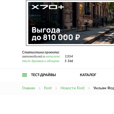
Статистика проекта:
автомобилей в
каталоге:
1354
тест-драйвов и обзоров:
5 366
ТЕСТ-ДРАЙВЫ
КАТАЛОГ
Открыть
Главная
Ford
Новости Ford
Уильям Фор
меню