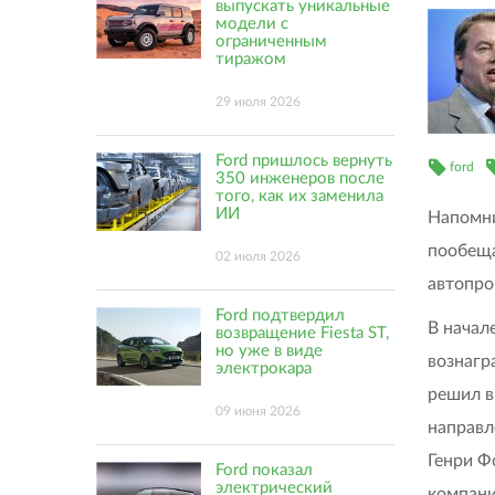
выпускать уникальные
модели с
ограниченным
тиражом
29 июля 2026
Ford пришлось вернуть
ford
350 инженеров после
того, как их заменила
ИИ
Напомни
пообеща
02 июля 2026
автопро
Ford подтвердил
В начал
возвращение Fiesta ST,
но уже в виде
вознагр
электрокара
решил в
09 июня 2026
направл
Генри Ф
Ford показал
электрический
компани