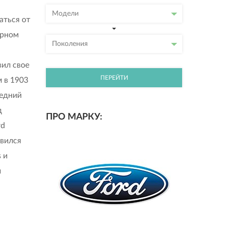
Модели
аться от
ерном
Поколения
вил свое
ПЕРЕЙТИ
 в 1903
ледний
д
ПРО МАРКУ:
rd
авился
 и
и