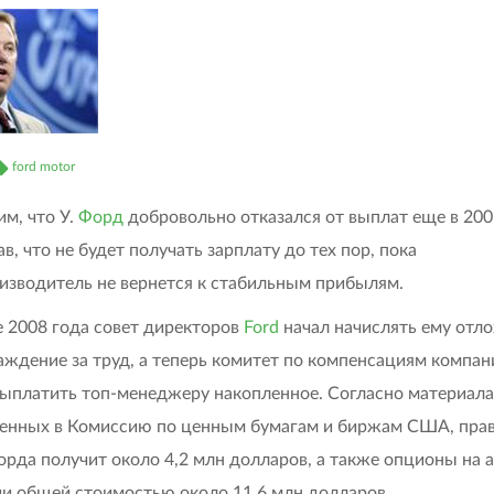
ford motor
м, что У.
Форд
добровольно отказался от выплат еще в 200
в, что не будет получать зарплату до тех пор, пока
изводитель не вернется к стабильным прибылям.
е 2008 года совет директоров
Ford
начал начислять ему отл
аждение за труд, а теперь комитет по компенсациям компан
ыплатить топ-менеджеру накопленное. Согласно материала
енных в Комиссию по ценным бумагам и биржам США, пра
орда получит около 4,2 млн долларов, а также опционы на 
и общей стоимостью около 11,6 млн долларов.