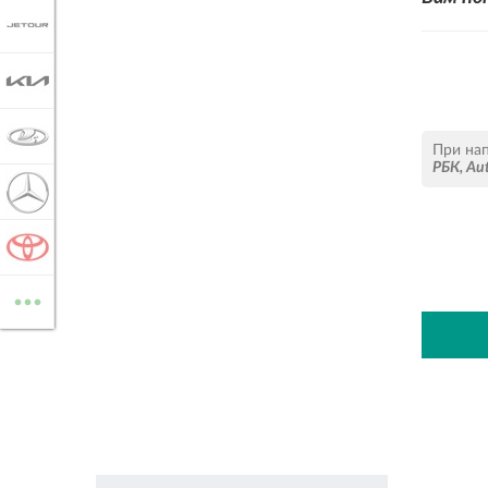
JETOUR
KIA
LADA
При на
РБК
,
Au
MERCEDES-BENZ
TOYOTA
...
ВСЕ МАРКИ