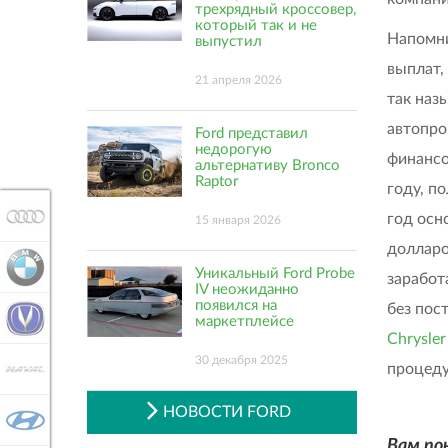
трехрядный кроссовер,
который так и не
Напомни
выпустил
выплат,
21 апреля 2026
так наз
автопро
Ford представил
недорогую
финансо
альтернативу Bronco
Raptor
году, п
AUDI
год осн
15 января 2026
долларо
BMW
Уникальный Ford Probe
заработ
IV неожиданно
появился на
без пос
CHANGAN
маркетплейсе
Chrysler
30 декабря 2025
процеду
HAVAL
НОВОСТИ FORD
HYUNDAI
Вам по