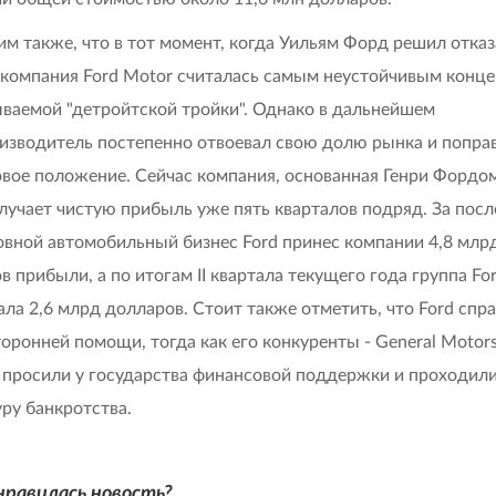
м также, что в тот момент, когда Уильям Форд решил отказ
 компания Ford Motor считалась самым неустойчивым конц
ываемой "детройтской тройки". Однако в дальнейшем
изводитель постепенно отвоевал свою долю рынка и попра
вое положение. Сейчас компания, основанная Генри Фордом
олучает чистую прибыль уже пять кварталов подряд. За пос
овной автомобильный бизнес Ford принес компании 4,8 млр
в прибыли, а по итогам II квартала текущего года группа Fo
ала 2,6 млрд долларов. Стоит также отметить, что Ford спр
торонней помощи, тогда как его конкуренты - General Motors
просили у государства финансовой поддержки и проходил
ру банкротства.
нравилась новость?