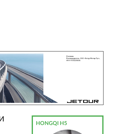
И
HONGQI H5