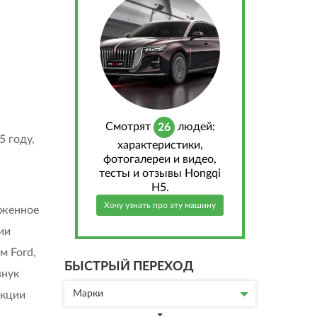
Cмотрят
людей:
26
5 году,
характеристики,
фотогалереи и видео,
тесты и отзывы Hongqi
H5.
Хочу узнать про эту машину
оженное
ии
м Ford,
БЫСТРЫЙ ПЕРЕХОД
внук
Марки
акции