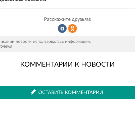
Расскажите друзьям:
Рассказать
Рассказать
писании новости использовалась информация:
tonews
КОММЕНТАРИИ К НОВОСТИ
во
в
ВКонтакте
Одноклассниках
ОСТАВИТЬ КОММЕНТАРИЙ