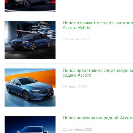
Honda отзывает четверть милли
Accord Hybrid
20 ноября 2025
Honda представила спортивную 
седана Accord
25 марта 2025
Honda показала очередной Accor
22 сентября 2023