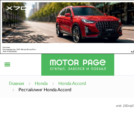
Открыть
Главная
Honda
Honda Accord
Рестайлинг Honda Accord
меню
erid: 2SDnj