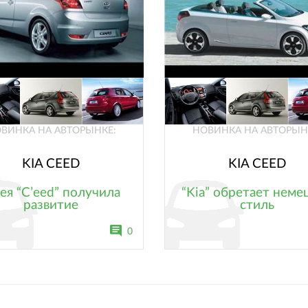
ВИНКА НА АВТОРЫНКЕ:
НОВИНКА НА АВТОРЫН
KIA CEED
KIA CEED
ея “С’eed” получила
“Kia” обретает неме
развитие
стиль
0