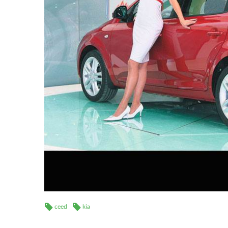
ceed
kia