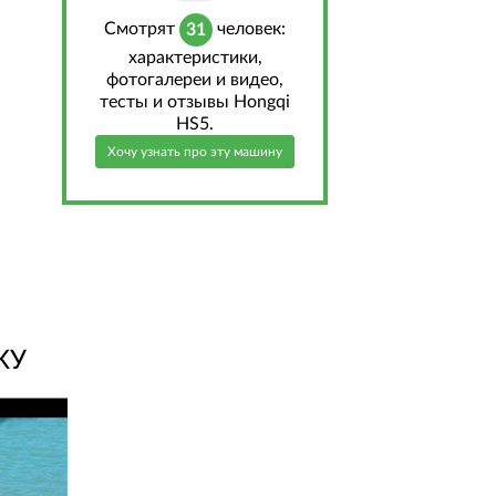
Cмотрят
человек:
31
характеристики,
фотогалереи и видео,
тесты и отзывы Hongqi
HS5.
Хочу узнать про эту машину
КУ