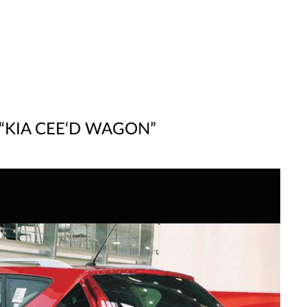
 “KIA CEE‘D WAGON”