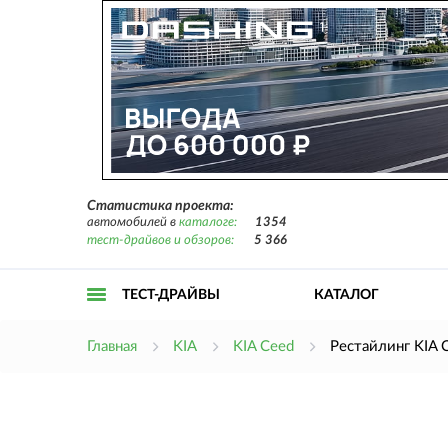
Статистика проекта:
автомобилей в
каталоге:
1354
тест-драйвов и обзоров:
5 366
ТЕСТ-ДРАЙВЫ
КАТАЛОГ
Открыть
Главная
KIA
KIA Ceed
Рестайлинг KIA 
меню