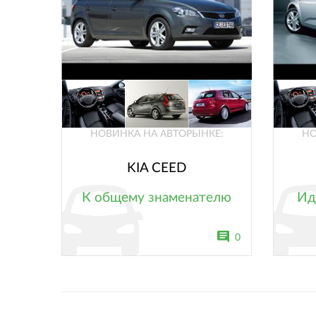
НОВИНКА НА АВТОРЫНКЕ:
НО
KIA CEED
К общему знаменателю
Ид
0