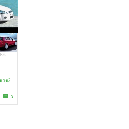
КЕ:
цкий
0