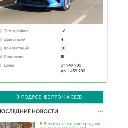
Тест-драйвов
16
Двигателей
4
Комлектаций
10
Поколение
III
Цены
от 949 900
до 1 459 900
ПОДРОБНЕЕ ПРО KIA CEED
...
ПОСЛЕДНИЕ НОВОСТИ
В России стартовали продажи