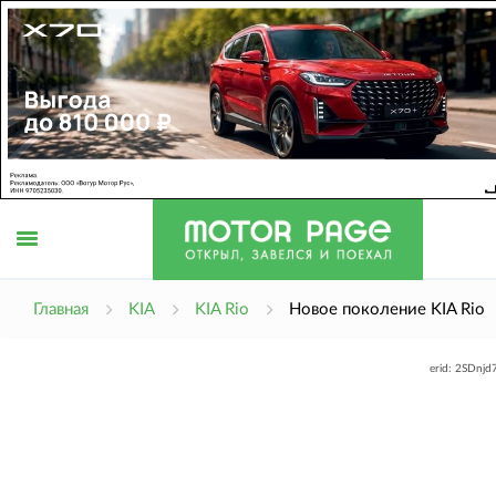
Открыть
Главная
KIA
KIA Rio
Новое поколение KIA Rio
erid: 2SDnj
меню