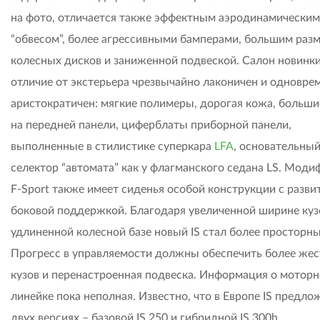
на фото, отличается также эффектным аэродинамическим
“обвесом”, более агрессивными бамперами, большим раз
колесных дисков и заниженной подвеской. Салон новинки
отличие от экстерьера чрезвычайно лаконичен и одновре
аристократичен: мягкие полимеры, дорогая кожа, больши
на передней панели, циферблаты приборной панели,
выполненные в стилистике суперкара
LFA
, основательный
селектор “автомата” как у флагманского седана LS. Моди
F-Sport также имеет сиденья особой конструкции с разви
боковой поддержкой. Благодаря увеличенной ширине куз
удлиненной колесной базе новый IS стал более просторн
Прогресс в управляемости должны обеспечить более жес
кузов и перенастроенная подвеска. Информация о мотор
линейке пока неполная. Известно, что в Европе IS предло
двух версиях – базовой IS 250 и гибридной IS 300h.