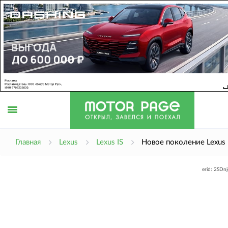
Открыть
Главная
Lexus
Lexus IS
Новое поколение Lexus 
erid: 2SDn
меню