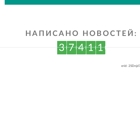
ВКонтакте
Одноклассниках
НАПИСАНО НОВОСТЕЙ:
3
7
4
1
1
erid: 2SDnj