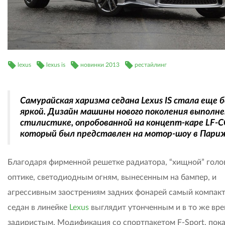
lexus
lexus is
новинки 2013
рестайлинг
Самурайская харизма седана Lexus IS стала еще 
яркой. Дизайн машины нового поколения выполне
стилистике, опробованной на концепт-каре LF-C
который был представлен на мотор-шоу в Пари
Благодаря фирменной решетке радиатора, “хищной” голо
оптике, светодиодным огням, вынесенным на бампер, и
агрессивным заострениям задних фонарей самый компак
седан в линейке
Lexus
выглядит утонченным и в то же вр
задиристым. Модификация со спортпакетом F-Sport, пок