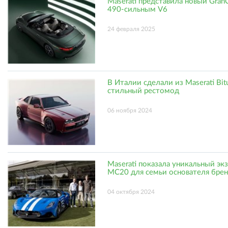
Maserati представила новый GranC
490-сильным V6
24 февраля 2025
В Италии сделали из Maserati Bit
стильный рестомод
06 ноября 2024
Maserati показала уникальный эк
MC20 для семьи основателя бре
04 октября 2024