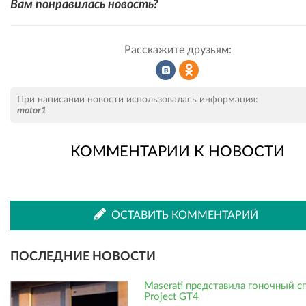
Вам понравилась новость?
Расскажите друзьям:
Рассказать
Рассказать
При написании новости использовалась информация:
motor1
КОММЕНТАРИИ К НОВОСТИ
во
в
ВКонтакте
Одноклассниках
ОСТАВИТЬ КОММЕНТАРИЙ
ПОСЛЕДНИЕ НОВОСТИ
Maserati представила гоночный с
Project GT4