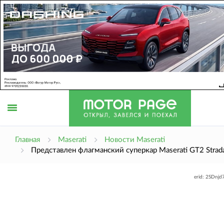
Открыть
Главная
Maserati
Новости Maserati
Представлен флагманский суперкар Maserati GT2 Strad
меню
erid: 2SDnj