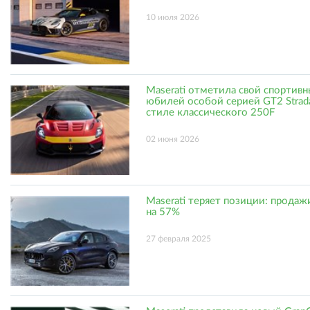
10 июля 2026
Maserati отметила свой спортив
юбилей особой серией GT2 Strada
стиле классического 250F
02 июня 2026
Maserati теряет позиции: продаж
на 57%
27 февраля 2025