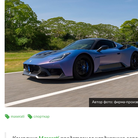
Автор фото: фирма-произ
maserati
спорткар