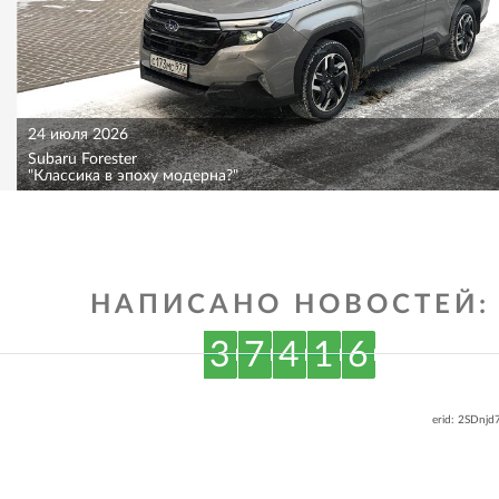
24 июля 2026
Subaru Forester
"Классика в эпоху модерна?"
НАПИСАНО НОВОСТЕЙ:
3
7
4
1
6
erid: 2SDnj