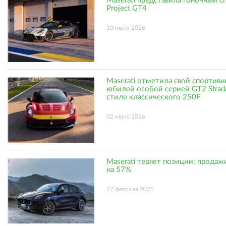
Maserati представила гоночный с
Project GT4
10 июля 2026
Maserati отметила свой спортив
юбилей особой серией GT2 Strada
стиле классического 250F
02 июня 2026
Maserati теряет позиции: продаж
на 57%
27 февраля 2025