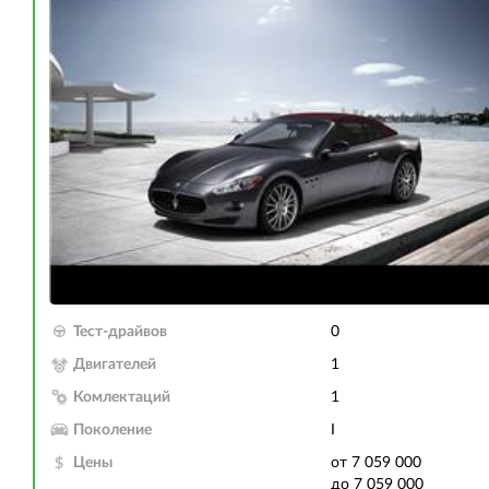
Тест-драйвов
0
Двигателей
1
Комлектаций
1
Поколение
I
Цены
от 7 059 000
до 7 059 000