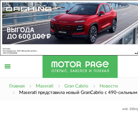
Открыть
Главная
Maserati
Gran Cabrio
Новости
Maserati представила новый GranCabrio с 490-сильным
меню
erid: 2SDn