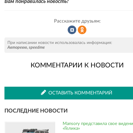
Вам понравилась новость?
Расскажите друзьям:
Рассказать
Рассказать
При написании новости использовалась информация:
Авторевю
,
speedme
КОММЕНТАРИИ К НОВОСТИ
во
в
ВКонтакте
Одноклассниках
ОСТАВИТЬ КОММЕНТАРИЙ
ПОСЛЕДНИЕ НОВОСТИ
Mansory представила свое виден
«Гелика»