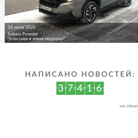
24 июля 2026
Subaru Forester
"Классика в эпоху модерна?"
НАПИСАНО НОВОСТЕЙ:
3
7
4
1
6
erid: 2SDnj