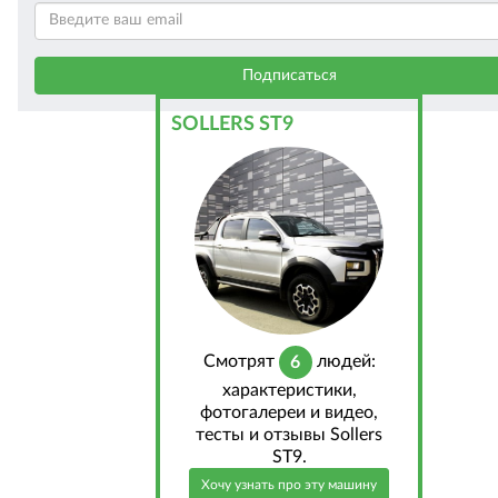
SOLLERS ST9
Cмотрят
людей:
6
характеристики,
фотогалереи и видео,
тесты и отзывы Sollers
ST9.
Хочу узнать про эту машину