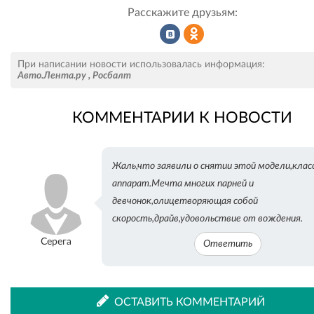
Расскажите друзьям:
Рассказать
Рассказать
При написании новости использовалась информация:
Авто.Лента.ру
,
Росбалт
КОММЕНТАРИИ К НОВОСТИ
во
в
Жаль,что заявили о снятии этой модели,клас
ВКонтакте
Одноклассниках
аппарат.Мечта многих парней и
девчонок,олицетворяющая собой
скорость,драйв,удовольствие от вождения.
Серега
Ответить
ОСТАВИТЬ КОММЕНТАРИЙ