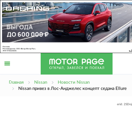
Открыть
Главная
Nissan
Новости Nissan
Nissan привез в Лос-Анджелес концепт седана Ellure
меню
erid: 2SDn