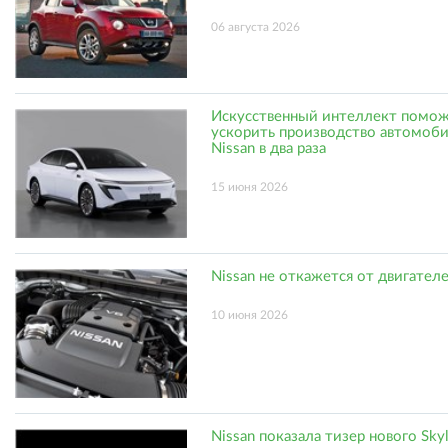
06 августа 2026
Искусственный интеллект помо
ускорить производство автомоб
Nissan в два раза
15 июня 2026
Nissan не откажется от двигател
10 июня 2026
Nissan показала тизер нового Skyl