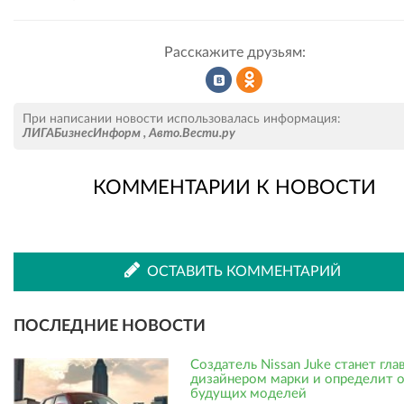
Расскажите друзьям:
Рассказать
Рассказать
При написании новости использовалась информация:
ЛИГАБизнесИнформ
,
Авто.Вести.ру
КОММЕНТАРИИ К НОВОСТИ
во
в
ВКонтакте
Одноклассниках
ОСТАВИТЬ КОММЕНТАРИЙ
ПОСЛЕДНИЕ НОВОСТИ
Создатель Nissan Juke станет гл
дизайнером марки и определит 
будущих моделей