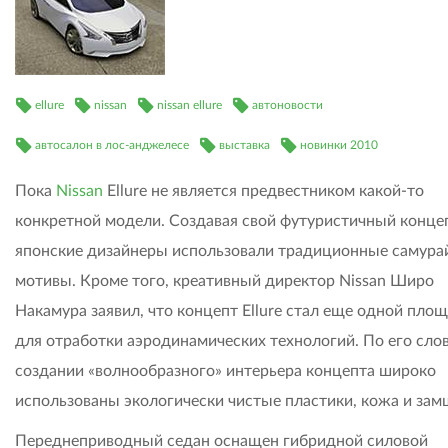
ellure
nissan
nissan ellure
автоновости
автосалон в лос-анджелесе
выставка
новинки 2010
Пока
Nissan
Ellure не является предвестником какой-то
конкретной модели. Создавая свой футуристичный концеп
японские дизайнеры использовали традиционные самура
мотивы. Кроме того, креативный директор Nissan Широ
Накамура заявил, что концепт Ellure стал еще одной пло
для отработки аэродинамических технологий. По его слов
создании «волнообразного» интерьера концепта широко
использованы экологически чистые пластики, кожа и зам
Переднеприводный седан оснащен гибридной силовой