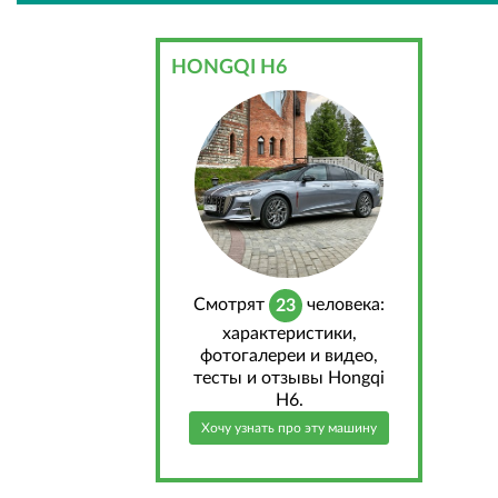
HONGQI H6
Cмотрят
человека:
23
характеристики,
фотогалереи и видео,
тесты и отзывы Hongqi
H6.
Хочу узнать про эту машину