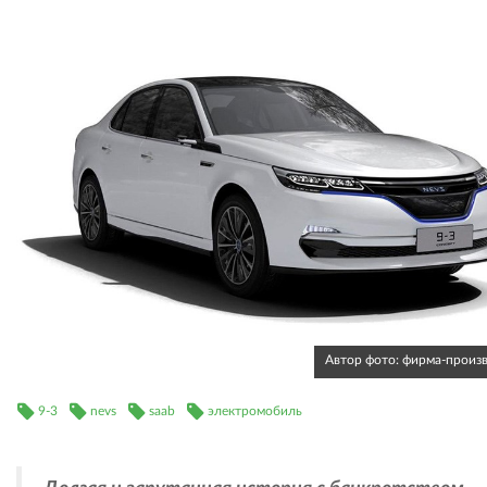
Автор фото: фирма-произ
9-3
nevs
saab
электромобиль