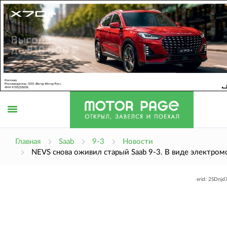
Открыть
Главная
Saab
9-3
Новости
NEVS снова оживил старый Saab 9-3. В виде электро
меню
erid: 2SDnj