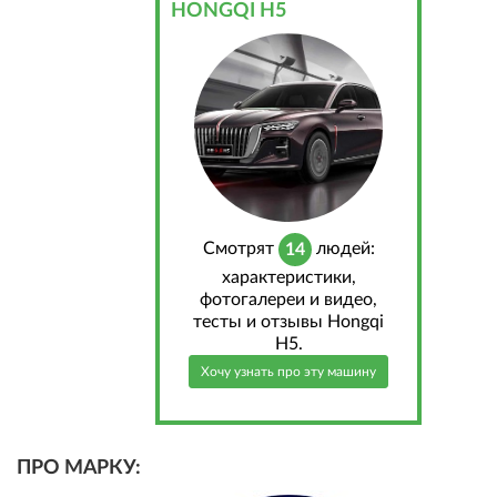
HONGQI H5
Cмотрят
людей:
14
характеристики,
фотогалереи и видео,
тесты и отзывы Hongqi
H5.
Хочу узнать про эту машину
ПРО МАРКУ: