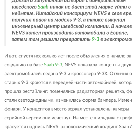
Долгая и запутанная история с банкротством
шведского
Saab
никак не дает этой марке уйти в
небытие. Китайский консорциум NEVS в свое вр
получил права на модель 9-3, а также выкупил
инженерный центр шведской компании. В начале
NEVS хотел производить автомобили в Европе,
затем там решили превратить
9-3
в электромо
И вот, спустя несколько лет после объявления о начале ра
созданию на базе
Saab 9-3
, NEVS показала концепты двух
электромобилей: седана 9-3 и кроссовера 9-3X. Отличия 
старых 9-3 кроются в передней части автомобилей, котор
прошла рестайлинг: поменялись радиаторная решетка, ф
стали светодиодными, изменилась форма бампера. Измен
фонари. У концептов вместо зеркал установлены камеры, 
серийной версии они исчезнут. На месте шильдика с гри
красуется надпись NEVS: аэрокосмический холдинг Saab 