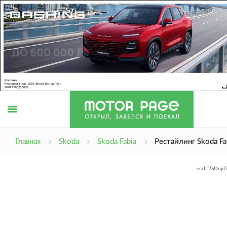
Открыть
Главная
Skoda
Skoda Fabia
Рестайлинг Skoda Fa
erid: 2SDnj
меню