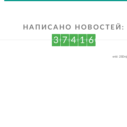
ВКонтакте
Одноклассниках
НАПИСАНО НОВОСТЕЙ:
3
7
4
1
6
erid: 2SDn