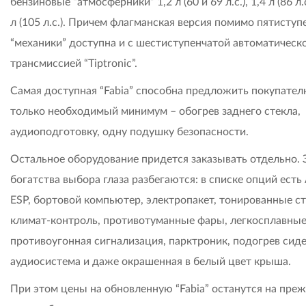
бензиновые “атмосферники” 1,2 л (60 и 69 л.с.), 1,4 л (86 л.с
л (105 л.с.). Причем флагманская версия помимо пятиступ
“механики” доступна и с шестиступенчатой автоматическ
трансмиссией “Tiptronic”.
Самая доступная “Fabia” способна предложить покупате
только необходимый минимум – обогрев заднего стекла,
аудиоподготовку, одну подушку безопасности.
Остальное оборудование придется заказывать отдельно. 
богатства выбора глаза разбегаются: в списке опций есть
ESP, бортовой компьютер, электропакет, тонированные ст
климат-контроль, противотуманные фары, легкосплавные
противоугонная сигнализация, парктроник, подогрев сиде
аудиосистема и даже окрашенная в белый цвет крыша.
При этом цены на обновленную “Fabia” останутся на пре