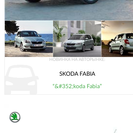
НОВИНКА НА АВТОРЫНКЕ:
SKODA FABIA
“&#352;koda Fabia”