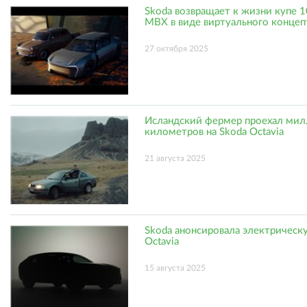
Skoda возвращает к жизни купе 
MBX в виде виртуального концеп
27 октября 2025
Исландский фермер проехал ми
километров на Skoda Octavia
21 августа 2025
Skoda анонсировала электрическ
Octavia
15 августа 2025