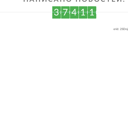
3
7
4
1
1
erid: 2SDn