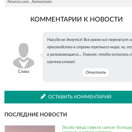
Newsru.com
,
Автостат
КОММЕНТАРИИ К НОВОСТИ
во
в
Никуда не денутся! Все равно все перенесут с
ВКонтакте
Одноклассниках
производства в страны третьего мира, ну, то
в развивающиеся.... Главное, чтобы осталась 
крупноузловая!.
Слава
Ответить
ОСТАВИТЬ КОММЕНТАРИЙ
ПОСЛЕДНИЕ НОВОСТИ
Skoda представила самую больш