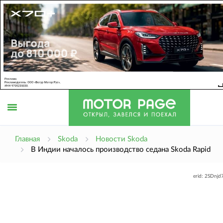
Открыть
Главная
Skoda
Новости Skoda
В Индии началось производство седана Skoda Rapid
меню
erid: 2SDnj