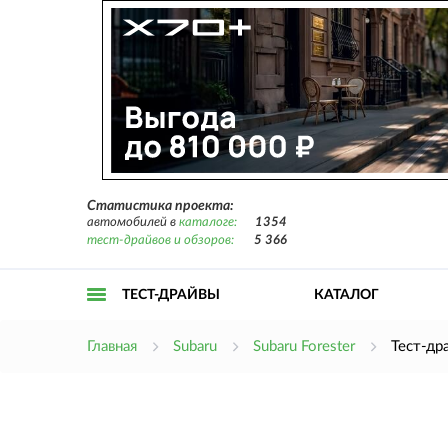
Статистика проекта:
автомобилей в
каталоге:
1354
тест-драйвов и обзоров:
5 366
ТЕСТ-ДРАЙВЫ
КАТАЛОГ
Открыть
Главная
Subaru
Subaru Forester
Тест-др
меню