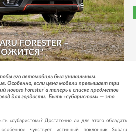
ARU FORESTER –
ИЛОЖИТСЯ"
тобы его автомобиль был уникальным.
ие. Особенно, если цена модели превышает три
й нового Forester`а теперь в списке предметов
повод для гордости. Быть «субаристом» — это
ыть «субаристом»? Достаточно ли для этого обладать
особенное чувствует истинный поклонник Subaru