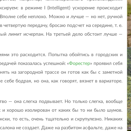
сируем: в режиме I (Intelligent) ускорение происходит
с. Вполне себе неплохо. Можно и лучше — но нет, ручной
 четвертую передачу, бросаю подсчет на середине, т. е.
ный лимит исчерпан. На третьей дело обстоит лучше —
ями это расходится. Попытка обойтись в городских и
едачей показалась успешной: «
Форестер
» проявил себя
нять на загородной трассе он готов как бы с заметной
 себе бодрая, но она, как говорят, вязнет в вариаторе.
тво — она слегка подвывает. Но только слегка, вообще
х и хорошо изолирован от каких бы то ни было шумов.
нски, то есть, очень тщательно и скрупулезно. Никаких
алона не создает. Даже на разбитом асфальте, даже на