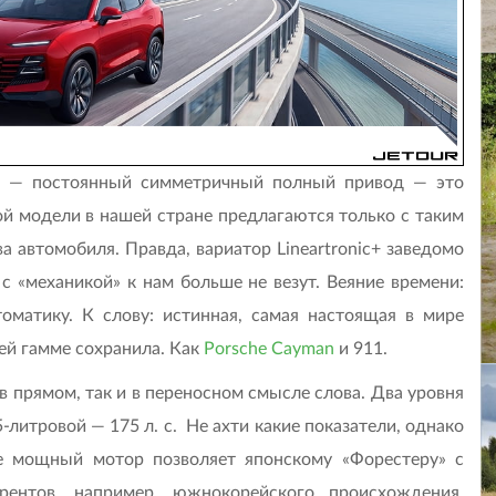
ru — постоянный симметричный полный привод — это
ой модели в нашей стране предлагаются только с таким
а автомобиля. Правда, вариатор Lineartronic+ заведомо
с «механикой» к нам больше не везут. Веяние времени:
оматику. К слову: истинная, самая настоящая в мире
ей гамме сохранила. Как
Porsche Cayman
и 911.
 в прямом, так и в переносном смысле слова. Два уровня
5-литровой — 175 л. с. Не ахти какие показатели, однако
е мощный мотор позволяет японскому «Форестеру» с
рентов, например, южнокорейского происхождения.