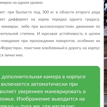
имерно на одном уровне.
т: при балласте под 300 кг в области второго ряда
ает дифферент на корму порядка одного градуса.
 маневрах, либо при высокоскоростном движении по
ачительной степени. И курсовая устойчивость в целом
 поведение при прохождении поворотов, особенно их
 «Форестера», поистине влюбленный в дорогу, на корпус
ся лично мне.
 дополнительная камера в корпусе
а включается автоматически при
воляет увереннее маневрировать в
орожье. Изображение выводится на
рпедо — туда же, где наглядно