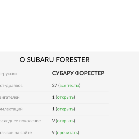
О
SUBARU
FORESTER
СУБАРУ ФОРЕСТЕР
о-русски
ест-драйвов
27 (
все тесты
)
вигателей
1 (
открыть
)
1 (
открыть
)
омлектаций
оследнее поколение
V (
открыть
)
9 (
прочитать
)
тзывов на сайте