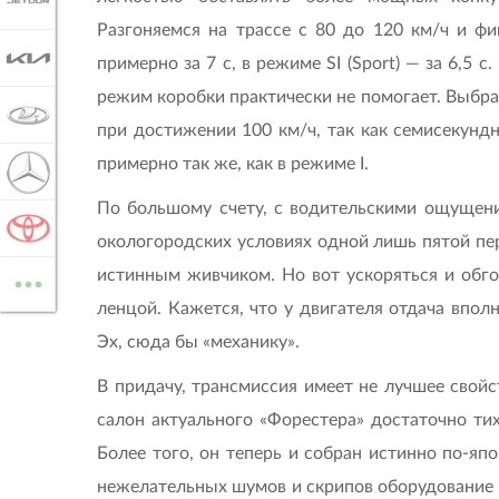
JETOUR
Разгоняемся на трассе с 80 до 120 км/ч и фик
KIA
примерно за 7 с, в режиме SI (Sport) — за 6,5 
режим коробки практически не помогает. Выбрав
LADA
при достижении 100 км/ч, так как семисекунд
примерно так же, как в режиме I.
MERCEDES-BENZ
По большому счету, с водительскими ощущени
TOYOTA
окологородских условиях одной лишь пятой пер
...
истинным живчиком. Но вот ускоряться и обго
ВСЕ МАРКИ
ленцой. Кажется, что у двигателя отдача вполне
Эх, сюда бы «механику».
В придачу, трансмиссия имеет не лучшее свойс
салон актуального «Форестера» достаточно ти
Более того, он теперь и собран истинно по-япо
нежелательных шумов и скрипов оборудование с