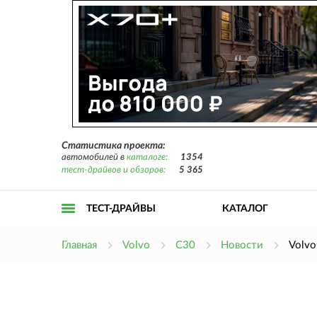
Статистика проекта:
автомобилей в
каталоге:
1354
тест-драйвов и обзоров:
5 365
ТЕСТ-ДРАЙВЫ
КАТАЛОГ
Открыть
Главная
Volvo
C30
Новости
Volvo
меню