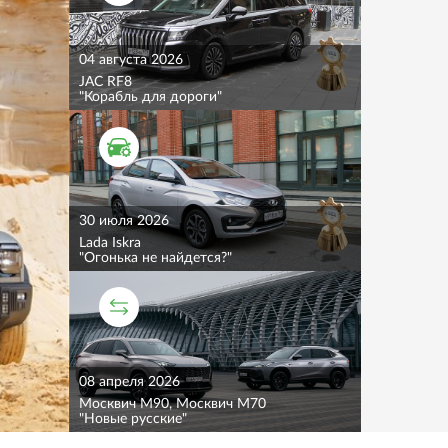
04 августа 2026
JAC RF8
"Корабль для дороги"
ТЕСТ ДРАЙВ
30 июля 2026
Lada Iskra
"Огонька не найдется?"
СРАВНИТЕЛЬНЫЙ ТЕСТ
08 апреля 2026
Москвич M90, Москвич M70
"Новые русские"