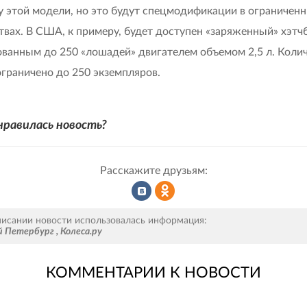
 этой модели, но это будут спецмодификации в ограничен
твах. В США, к примеру, будет доступен «заряженный» хэтчб
ванным до 250 «лошадей» двигателем объемом 2,5 л. Коли
граничено до 250 экземпляров.
нравилась новость?
Расскажите друзьям:
Рассказать
Рассказать
писании новости использовалась информация:
й Петербург
,
Колеса.ру
КОММЕНТАРИИ К НОВОСТИ
во
в