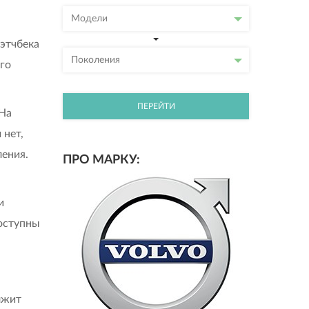
Модели
этчбека
Поколения
его
ПЕРЕЙТИ
 На
 нет,
ения.
ПРО МАРКУ:
и
оступны
лжит