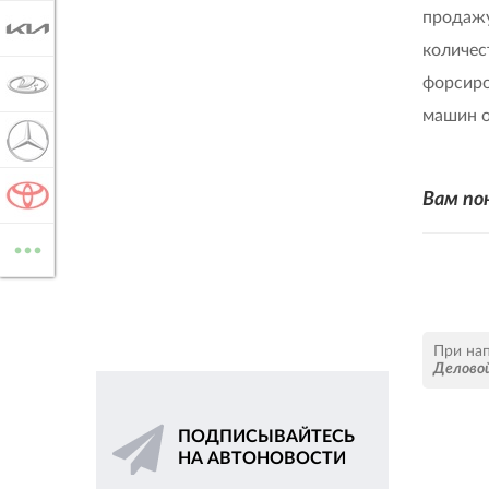
продажу
KIA
количес
форсиро
LADA
машин о
MERCEDES-BENZ
TOYOTA
Вам по
...
ВСЕ МАРКИ
При на
Делово
ПОДПИСЫВАЙТЕСЬ
НА АВТОНОВОСТИ