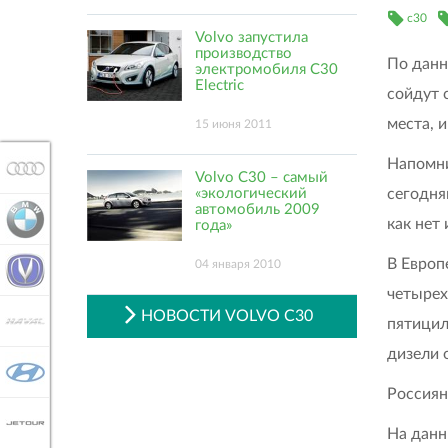
c30
Volvo запустила
производство
По данн
электромобиля C30
Electric
сойдут 
места, 
15 июня 2011
Напомни
AUDI
Volvo C30 – самый
сегодня
«экологический
автомобиль 2009
BMW
как нет
года»
В Европ
04 января 2010
CHANGAN
четырех
НОВОСТИ VOLVO C30
HAVAL
пятицил
дизели 
HYUNDAI
Россиян
JETOUR
На данн