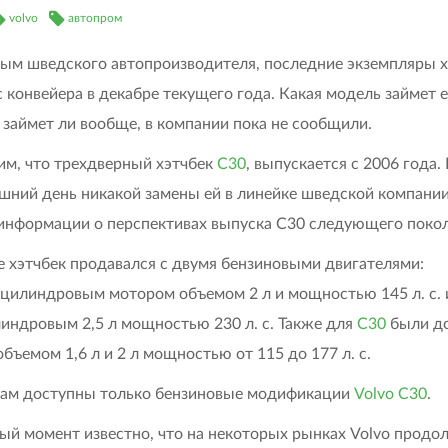
volvo
автопром
ым шведского автопроизводителя, последние экземпляры х
с конвейера в декабре текущего года. Какая модель займет 
и займет ли вообще, в компании пока не сообщили.
м, что трехдверный хэтчбек
C30
, выпускается с 2006 года.
шний день никакой замены ей в линейке шведской компании
 информации о перспективах выпуска C30 следующего покол
е хэтчбек продавался с двумя бензиновыми двигателями:
цилиндровым мотором объемом 2 л и мощностью 145 л. с. 
индровым 2,5 л мощностью 230 л. с. Также для
С30
были д
объемом 1,6 л и 2 л мощностью от 115 до 177 л. с.
ам доступны только бензиновые модификации
Volvo C30
.
ый момент известно, что на некоторых рынках Volvo продо