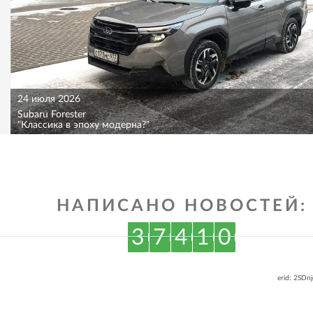
24 июля 2026
Subaru Forester
"Классика в эпоху модерна?"
НАПИСАНО НОВОСТЕЙ:
3
7
4
1
0
erid: 2SDn