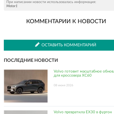
При написании новости использовалась информация:
Motor1
КОММЕНТАРИИ К НОВОСТИ
во
в
ВКонтакте
Одноклассниках
ОСТАВИТЬ КОММЕНТАРИЙ
ПОСЛЕДНИЕ НОВОСТИ
Volvo готовит масштабное обно
для кроссовера XC60
08 июня 2026
Volvo превратила EX30 в фургон