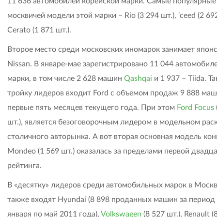
11 636 автомобилей корейской марки. Самые популярные
москвичей модели этой марки – Rio (3 294 шт.), ‘ceed (2 692
Cerato (1 871 шт.).
Второе место среди московских иномарок занимает япон
Nissan. В январе-мае зарегистрировано 11 044 автомобил
марки, в том числе 2 628 машин
Qashqai
и 1 937 – Tiida. Т
тройку лидеров входит Ford с объемом продаж 9 888 маш
первые пять месяцев текущего года. При этом
Ford Focus
шт.), является безоговорочным лидером в модельном рас
столичного авторынка. А вот вторая основная модель ко
Mondeo (1 569 шт.) оказалась за пределами первой двадц
рейтинга.
В «десятку» лидеров среди автомобильных марок в Моск
также входят Hyundai (8 898 проданных машин за период 
января по май 2011 года),
Volkswagen
(8 527 шт.), Renault (