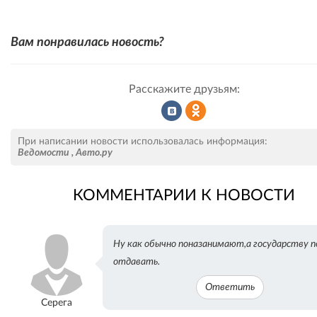
Вам понравилась новость?
Расскажите друзьям:
Рассказать
Рассказать
При написании новости использовалась информация:
Ведомости
,
Авто.ру
КОММЕНТАРИИ К НОВОСТИ
во
в
Ну как обычно поназанимают,а государству 
ВКонтакте
Одноклассниках
отдавать.
Ответить
Серега