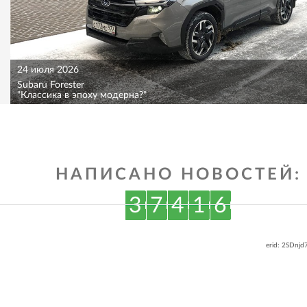
24 июля 2026
Subaru Forester
"Классика в эпоху модерна?"
НАПИСАНО НОВОСТЕЙ:
3
7
4
1
6
erid: 2SDnj