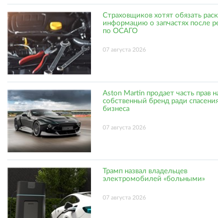
Страховщиков хотят обязать рас
информацию о запчастях после р
по ОСАГО
07 августа 2026
Aston Martin продает часть прав н
собственный бренд ради спасени
бизнеса
07 августа 2026
Трамп назвал владельцев
электромобилей «больными»
07 августа 2026