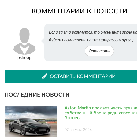
КОММЕНТАРИИ К НОВОСТИ
во
в
Если за это возьмутся, то очень интересно к
ВКонтакте
Одноклассниках
будет посмотреть на эти штрассенхаусы :).
Ответить
pshoop
ОСТАВИТЬ КОММЕНТАРИЙ
ПОСЛЕДНИЕ НОВОСТИ
Aston Martin продает часть прав н
собственный бренд ради спасени
бизнеса
07 августа 2026