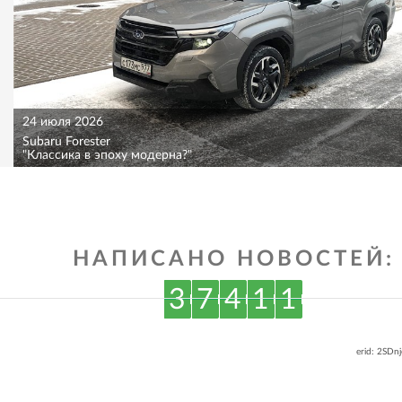
24 июля 2026
Subaru Forester
"Классика в эпоху модерна?"
НАПИСАНО НОВОСТЕЙ:
3
7
4
1
1
erid: 2SDn