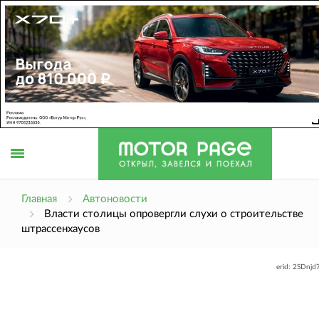
Открыть
Главная
Автоновости
Власти столицы опровергли слухи о строительстве
штрассенхаусов
меню
erid: 2SDnj