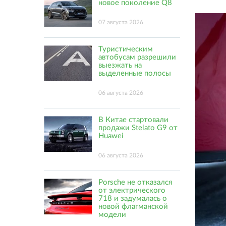
новое поколение Q8
07 августа 2026
Туристическим
автобусам разрешили
выезжать на
выделенные полосы
06 августа 2026
В Китае стартовали
продажи Stelato G9 от
Huawei
06 августа 2026
Porsche не отказался
от электрического
718 и задумалась о
новой флагманской
модели