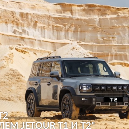
T2
ЛЕМ JETOUR T1 И T2"