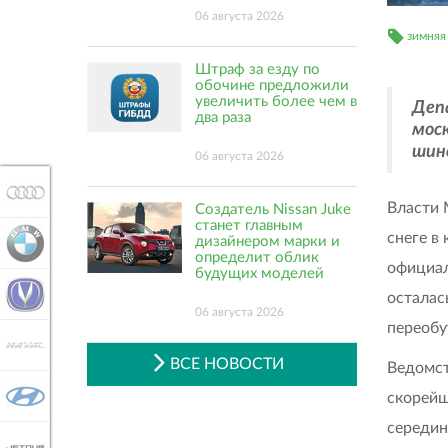
06 августа 2026
зимняя
Штраф за езду по
обочине предложили
увеличить более чем в
Деп
два раза
мос
шин
06 августа 2026
AUDI
Власти 
Создатель Nissan Juke
станет главным
снеге в
дизайнером марки и
BMW
определит облик
официал
будущих моделей
CHANGAN
осталас
06 августа 2026
переобу
HAVAL
ВСЕ НОВОСТИ
Ведомст
HYUNDAI
скорейш
середин
JETOUR