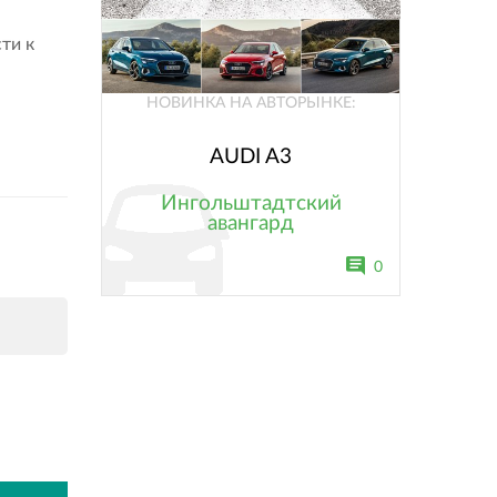
ти к
НОВИНКА НА АВТОРЫНКЕ:
AUDI A3
Ингольштадтский
авангард
0