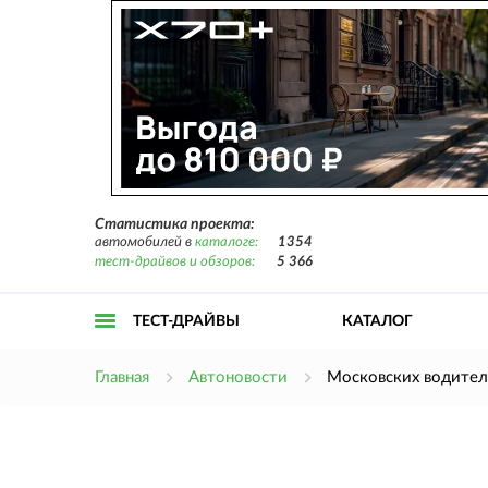
Статистика проекта:
автомобилей в
каталоге:
1354
тест-драйвов и обзоров:
5 366
ТЕСТ-ДРАЙВЫ
КАТАЛОГ
Открыть
Главная
Автоновости
Московских водител
меню