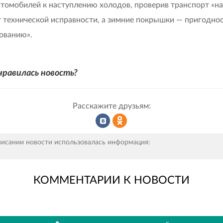
втомобилей к наступлению холодов, проверив транспорт «на
 технической исправности, а зимние покрышки — пригоднос
ованию».
нравилась новость?
Расскажите друзьям:
Рассказать
Рассказать
писании новости использовалась информация:
КОММЕНТАРИИ К НОВОСТИ
во
в