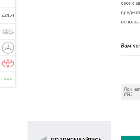
своих а
предмет
KIA
использ
LADA
Вам по
MERCEDES-BENZ
TOYOTA
...
ВСЕ МАРКИ
При на
РБК