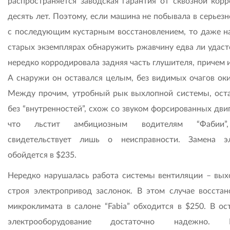
распространяется заводская гарантия от сквозной корр
десять лет. Поэтому, если машина не побывала в серьез
с последующим кустарным восстановлением, то даже н
старых экземплярах обнаружить ржавчину едва ли удастс
нередко корродировала задняя часть глушителя, причем 
А снаружи он оставался целым, без видимых очагов оки
Между прочим, утробный рык выхлопной системы, ост
без “внутренностей”, схож со звуком форсированных дви
что льстит амбициозным водителям “Фабии”
свидетельствует лишь о неисправности. Замена э
обойдется в $235.
Нередко нарушалась работа системы вентиляции – вых
строя электропривод заслонок. В этом случае восстан
микроклимата в салоне “Fabia” обходится в $250. В ос
электрооборудование достаточно надежно. П