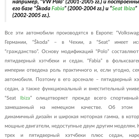
например, “VW Polo” (2001-2005 гг.) и построенны
его базе “Škoda
Fabia
” (2000-2004 гг.) и “
Seat Ibiza
”
(2002-2005 гг.).
Все эти автомобили производятся в Европе: “Volkswag
Германии, “Škoda” – в Чехии, а “Seat” имеет ис
“гражданство”. Основу модификаций “Polo” составляют
пятидверный хэтчбеки и седан. “Fabia” в фольксваге
империи отведена роль практичного и, если угодно, се
автомобиля. Поэтому в его арсенале – пятидверный хэ
седан, а также функциональный и вместительный униве
“Seat
Ibiza
” олицетворяет прежде всего спортивный
замешанный на немецком качестве. Об этом г
динамичный дизайн и широкая моторная гамма, в котор
мощные двигатели, недоступные двум другим моделям. К
трех и пятидверный хэтчбеки плюс седан, наре