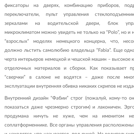
фиксаторы на дверях, комбинацию приборов, под
переключатели, пульт управления стеклоподъемн
зеркалами на водительской двери, блок упра
микроклиматом можно увидеть не только на “Polo”, но и 
“взрослых” моделях немецкого концерна, что, несо
должно льстить самолюбию владельца “Fabia”. Еще одн
черта интерьеров немецкой и чешской машин – высокое к
отделочных материалов и сборки. Как показывает пр
“сверчки” в салоне не водятся – даже после мно
эксплуатации внутренняя обивка никаких скрипов не изда
Внутренний дизайн “Фабии” строг (пожалуй, кому-то о
показаться даже чрезмерно строгим) и лаконичен. Эрг
продумана ничуть не хуже, чем на именитом не
соплатформеннике. Все органы управления расположены
и находятся, что называется, под рукой. На водительск