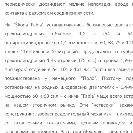
периодически досаждают мелкие неполадки вроде 
контакта в разъемах и соединениях сети.
На “Škoda Fabia” устанавливались бензиновые двигате
трехцилиндровых объемом 1,2 л (54 и 64 
четырехцилиндровые на 1,4 л мощностью 60, 68, 75 и 101
также 116-сильный 2-литровый. Предлагались и турбо
трехцилиндровый 1,4-литровый (75 л.с.) и тройка 1,9-л
“четверок” отдачей в 64, 101 и 131 л.с. Почти вся гамма
позаимствована у немецкого “Поло”. Поэтому по
остановимся на родных шкодовских двигателях – 1,4-л
мощностью 60 и 68 сил – с ними “Fabia” чаще всего вст
на нашем вторичном рынке. Эти “четверки” арха
конструкции: газораспределительный механизм – нижне
со штанговыми толкателями, цепным приводом и
клапанами на цилиндр. Зато они обладают завидной т