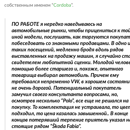
собственным именем “
Cordoba
”.
ПО РАБОТЕ я нередко наведываюсь на
автомобильные рынки, чтобы прицениться к той
иной модели, послушать, как торгуются покупат
побеседовать со знакомыми продавцами. В одно 
таких посещений, медленно бродя вдоль рядов
выставленных на продажу машин, я случайно ст
свидетелем любопытной сценки. Молодой челове
помощью более старшего и, похоже, опытного
товарища выбирал автомобиль. Причем ему
требовался непременно VW, в хорошем состояни
не очень дорогой. Потенциальный покупатель
замучил своего консультанта вопросами, но,
осмотрев несколько “Polo”, все еще не решался на
покупку. То комплектация не устраивала, то цве
подходил, то цена казалась завышенной.. В конце
концов потерявший терпение приятель указал н
стоящие рядом “Škoda Fabia”.