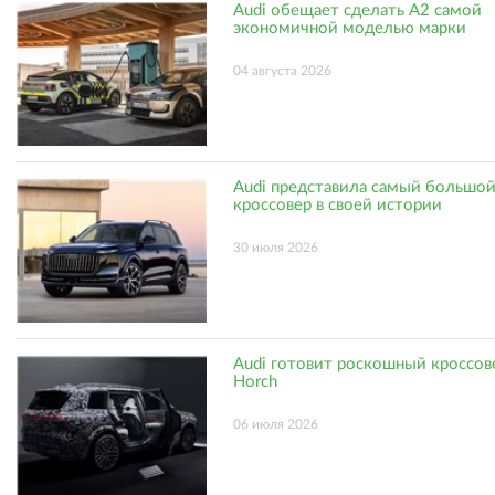
Audi обещает сделать A2 самой
экономичной моделью марки
04 августа 2026
Audi представила самый большо
кроссовер в своей истории
30 июля 2026
Audi готовит роскошный кроссов
Horch
06 июля 2026