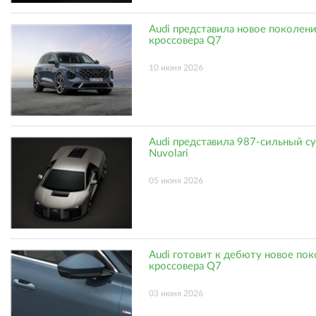
Audi представила новое поколен
кроссовера Q7
10 июня 2026
Audi представила 987-сильный с
Nuvolari
05 июня 2026
Audi готовит к дебюту новое по
кроссовера Q7
03 июня 2026