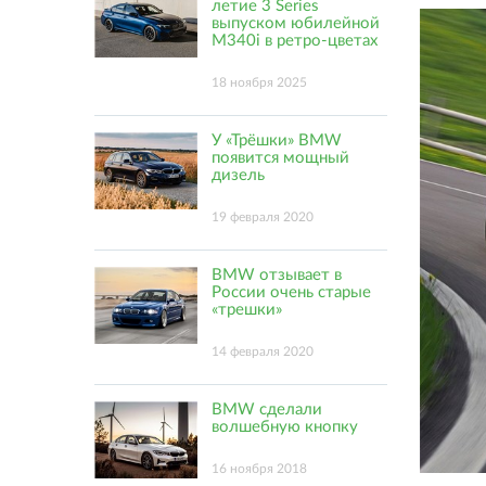
летие 3 Series
выпуском юбилейной
M340i в ретро-цветах
18 ноября 2025
У «Трёшки» BMW
появится мощный
дизель
19 февраля 2020
BMW отзывает в
России очень старые
«трешки»
14 февраля 2020
BMW сделали
волшебную кнопку
16 ноября 2018