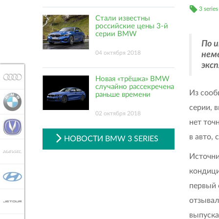
3 series
Стали известны
российские цены 3-й
серии BMW
По 
04 октября 2018
нем
экс
AUDI
Новая «трёшка» BMW
случайно рассекречена
Из сооб
раньше времени
BMW
серии, 
02 октября 2018
нет точ
CHANGAN
в авто, 
НОВОСТИ BMW 3 SERIES
HAVAL
Источни
кондици
HYUNDAI
первый 
отзывал
JETOUR
выпуска