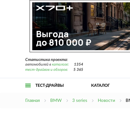
Статистика проекта:
автомобилей в
каталоге:
1354
тест-драйвов и обзоров:
5 365
ТЕСТ-ДРАЙВЫ
КАТАЛОГ
Открыть
Главная
BMW
3 series
Новости
B
меню