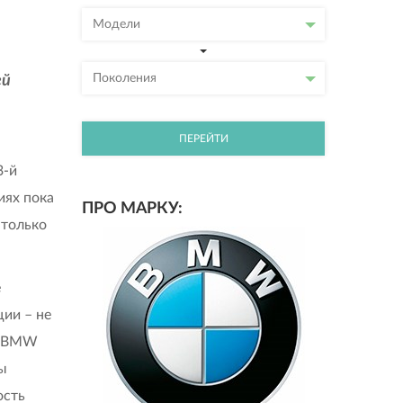
Модели
Поколения
ей
ПЕРЕЙТИ
3-й
иях пока
ПРО МАРКУ:
 только
е
ии – не
 и BMW
ы
ость