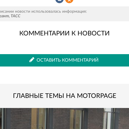
Рассказать
Рассказать
писании новости использовалась информация:
сант
,
ТАСС
КОММЕНТАРИИ К НОВОСТИ
во
в
ВКонтакте
Одноклассниках
ОСТАВИТЬ КОММЕНТАРИЙ
ГЛАВНЫЕ ТЕМЫ НА MOTORPAGE