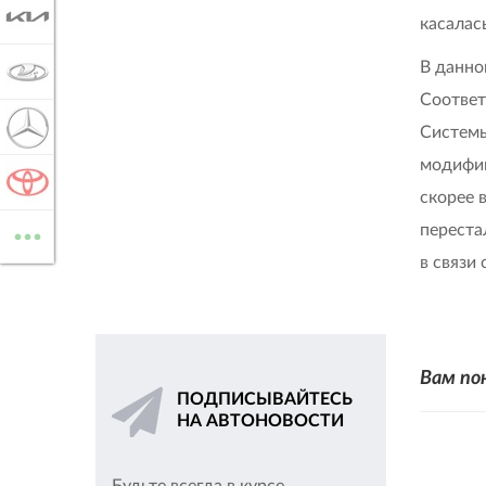
KIA
касалас
В данно
LADA
Соответ
MERCEDES-BENZ
Системы
модифик
TOYOTA
скорее 
...
переста
ВСЕ МАРКИ
в связи
Вам по
ПОДПИСЫВАЙТЕСЬ
НА АВТОНОВОСТИ