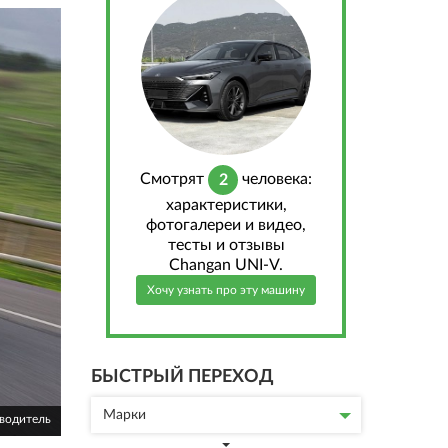
Cмотрят
человека:
2
характеристики,
фотогалереи и видео,
тесты и отзывы
Changan UNI-V.
Хочу узнать про эту машину
БЫСТРЫЙ ПЕРЕХОД
Марки
зводитель