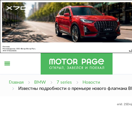
Открыть
Главная
BMW
7 series
Новости
Известны подробности о премьере нового флагмана
меню
erid: 2SDn