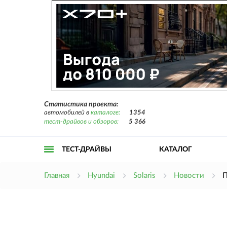
Статистика проекта:
автомобилей в
каталоге:
1354
тест-драйвов и обзоров:
5 366
ТЕСТ-ДРАЙВЫ
КАТАЛОГ
Открыть
Главная
Hyundai
Solaris
Новости
П
меню