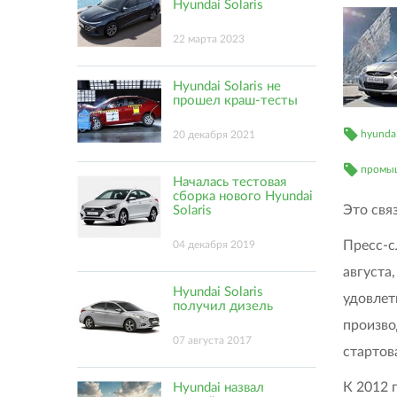
Hyundai Solaris
22 марта 2023
Hyundai Solaris не
прошел краш-тесты
hyunda
20 декабря 2021
промыш
Началась тестовая
сборка нового Hyundai
Это свя
Solaris
Пресс-с
04 декабря 2019
августа
Hyundai Solaris
удовлет
получил дизель
произво
07 августа 2017
стартов
К 2012 
Hyundai назвал