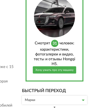
Cмотрят
человек:
31
характеристики,
фотогалереи и видео,
тесты и отзывы Hongqi
H5.
уже с 15
Хочу узнать про эту машину
торая
БЫСТРЫЙ ПЕРЕХОД
Марки
мобилей