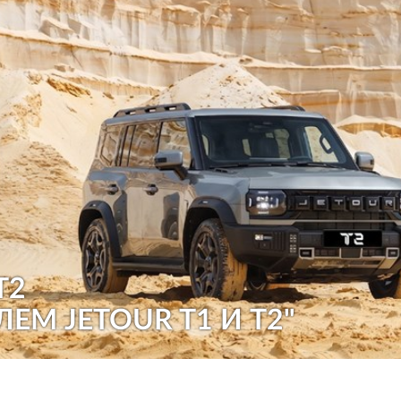
T2
ЛЕМ JETOUR T1 И T2"