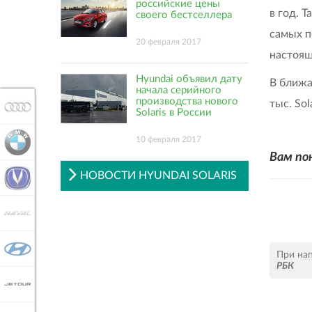
российские цены
в год. Т
своего бестселлера
самых п
20 февраля 2017
настоящ
Hyundai объявил дату
В ближа
начала серийного
производства нового
тыс. Sol
AUDI
Solaris в России
10 февраля 2017
BMW
Вам по
НОВОСТИ HYUNDAI SOLARIS
CHANGAN
HAVAL
HYUNDAI
При на
РБК
JETOUR