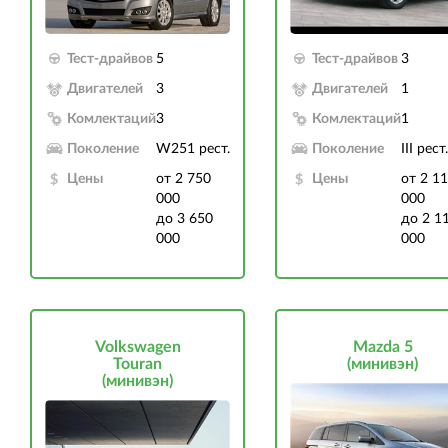
Тест-драйвов
5
Тест-драйвов
3
Двигателей
3
Двигателей
1
Комлектаций
3
Комлектаций
1
Поколение
W251 рест.
Поколение
III рест.
Цены
от 2 750
Цены
от 2 1
000
000
до 3 650
до 2 1
000
000
Volkswagen
Mazda 5
Touran
(минивэн)
(минивэн)