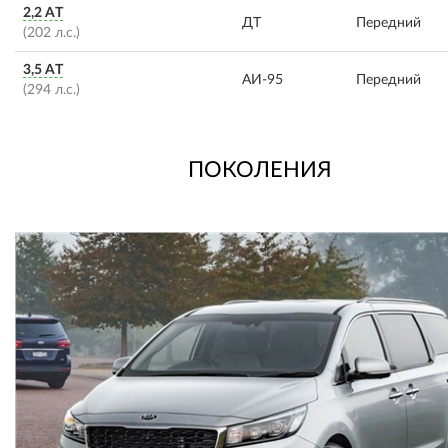
2,2 AT
ДТ
Передний
(202 л.с.)
3,5 AT
АИ-95
Передний
(294 л.с.)
ПОКОЛЕНИЯ