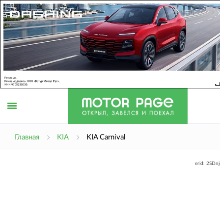
Открыть
Главная
KIA
KIA Carnival
erid: 2SDn
меню