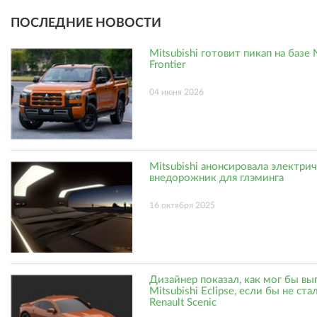
ПОСЛЕДНИЕ НОВОСТИ
Mitsubishi готовит пикап на базе 
Frontier
04 июня 2026
Mitsubishi анонсировала электри
внедорожник для глэминга
16 октября 2025
Дизайнер показал, как мог бы вы
Mitsubishi Eclipse, если бы не ст
Renault Scenic