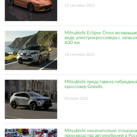
22 сентября 2025
Mitsubishi Eclipse Cross возвраща
виде электрокроссовера с запасо
600 км
18 сентября 2025
Mitsubishi представила гибридны
кроссовер Grandis
03 июля 2025
Mitsubishi окончательно отказала
производства автомобилей в Рос