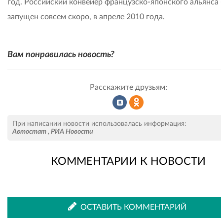
год. Российский конвейер французско-японского альянса
запущен совсем скоро, в апреле 2010 года.
Вам понравилась новость?
Расскажите друзьям:
Рассказать
Рассказать
При написании новости использовалась информация:
Автостат
,
РИА Новости
КОММЕНТАРИИ К НОВОСТИ
во
в
ВКонтакте
Одноклассниках
ОСТАВИТЬ КОММЕНТАРИЙ