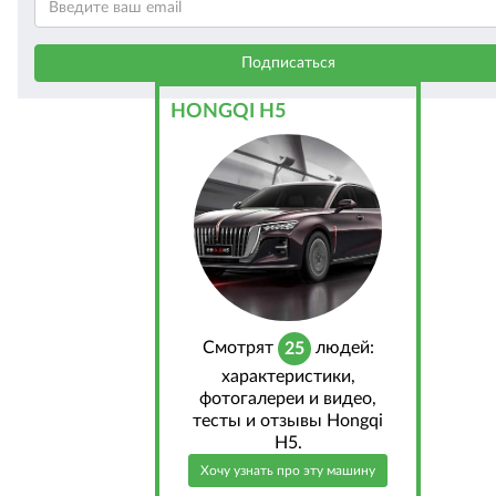
HONGQI H5
Cмотрят
людей:
25
характеристики,
фотогалереи и видео,
тесты и отзывы Hongqi
H5.
Хочу узнать про эту машину