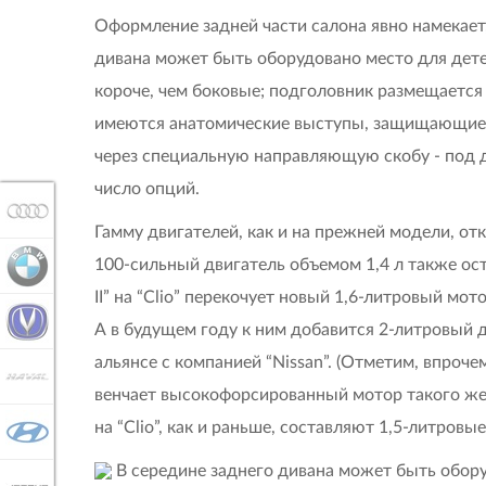
Оформление задней части салона явно намекает
дивана может быть оборудовано место для детей
короче, чем боковые; подголовник размещается н
имеются анатомические выступы, защищающие 
через специальную направляющую скобу - под де
число опций.
AUDI
Гамму двигателей, как и на прежней модели, от
100-сильный двигатель объемом 1,4 л также ост
BMW
II” на “Clio” перекочует новый 1,6-литровый мот
CHANGAN
А в будущем году к ним добавится 2-литровый 
альянсе с компанией “Nissan”. (Отметим, впроч
HAVAL
венчает высокофорсированный мотор такого же 
на “Clio”, как и раньше, составляют 1,5-литровы
HYUNDAI
В середине заднего дивана может быть обору