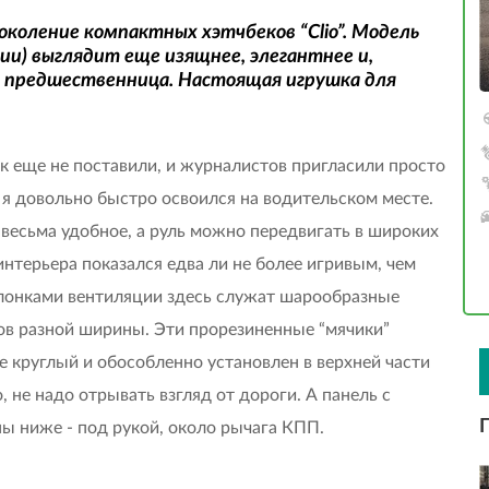
околение компактных хэтчбеков “Clio”. Модель
ции) выглядит еще изящнее, элегантнее и,
е предшественница. Настоящая игрушка для
еще не поставили, и журналистов пригласили просто
) я довольно быстро освоился на водительском месте.
 весьма удобное, а руль можно передвигать в широких
 интерьера показался едва ли не более игривым, чем
аслонками вентиляции здесь служат шарообразные
ов разной ширины. Эти прорезиненные “мячики”
 круглый и обособленно установлен в верхней части
 не надо отрывать взгляд от дороги. А панель с
ы ниже - под рукой, около рычага КПП.