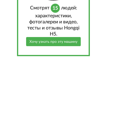
Cмотрят
людей:
15
характеристики,
фотогалереи и видео,
тесты и отзывы Hongqi
H5.
Хочу узнать про эту машину