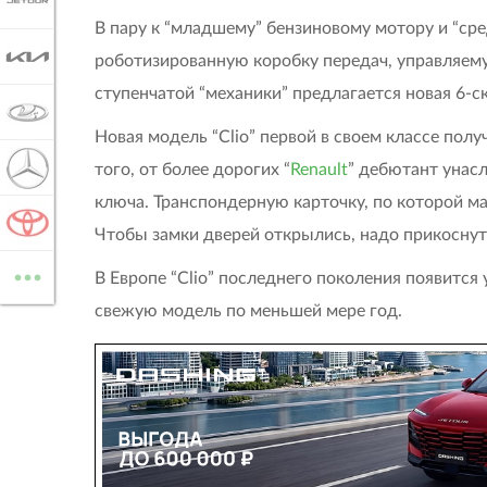
JETOUR
В пару к “младшему” бензиновому мотору и “ср
KIA
роботизированную коробку передач, управляем
ступенчатой “механики” предлагается новая 6-ск
LADA
Новая модель “Clio” первой в своем классе пол
MERCEDES-BENZ
того, от более дорогих “
Renault
” дебютант унас
ключа. Транспондерную карточку, по которой ма
TOYOTA
Чтобы замки дверей открылись, надо прикоснуть
...
В Европе “Clio” последнего поколения появится 
ВСЕ МАРКИ
свежую модель по меньшей мере год.