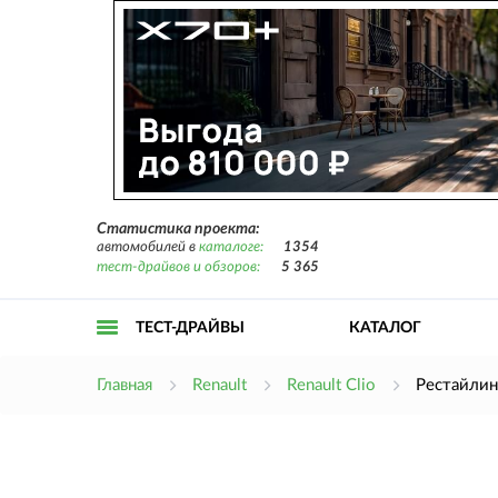
Статистика проекта:
автомобилей в
каталоге:
1354
тест-драйвов и обзоров:
5 365
ТЕСТ-ДРАЙВЫ
КАТАЛОГ
Открыть
Главная
Renault
Renault Clio
Рестайлинг
меню