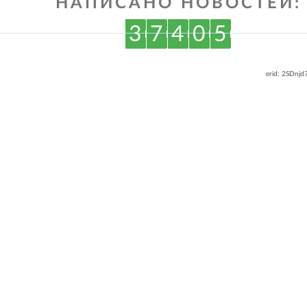
НАПИСАНО НОВОСТЕЙ:
3
7
4
0
5
erid: 2SDnj