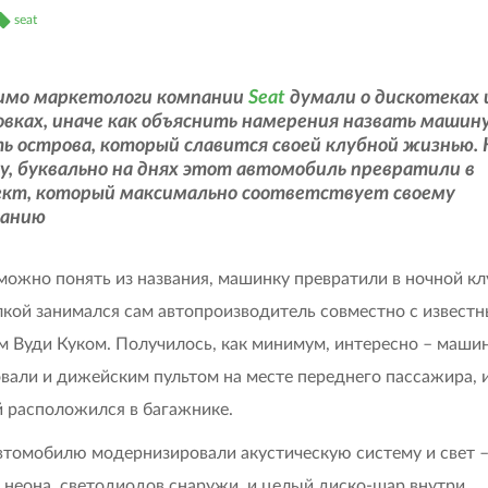
seat
имо маркетологи компании
Seat
думали о дискотеках 
вках, иначе как объяснить намерения назвать машину
ь острова, который славится своей клубной жизнью. 
у, буквально на днях этот автомобиль превратили в
ект, который максимально соответствует своему
ванию
 можно понять из названия, машинку превратили в ночной кл
кой занимался сам автопроизводитель совместно с извест
 Вуди Куком. Получилось, как минимум, интересно – маши
вали и дижейским пультом на месте переднего пассажира, 
 расположился в багажнике.
втомобилю модернизировали акустическую систему и свет 
 неона, светодиодов снаружи и целый диско-шар внутри.