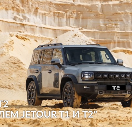
T2
ЛЕМ JETOUR T1 И T2"