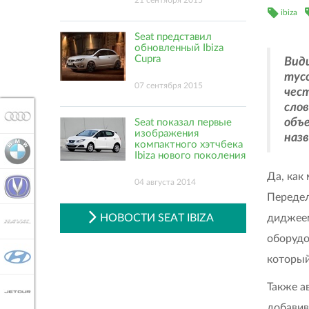
21 сентября 2015
ibiza
Seat представил
обновленный Ibiza
Cupra
Вид
тусо
07 сентября 2015
чест
слов
AUDI
объ
Seat показал первые
изображения
наз
компактного хэтчбека
BMW
Ibiza нового поколения
Да, как
04 августа 2014
CHANGAN
Передел
диджеем
НОВОСТИ SEAT IBIZA
HAVAL
оборудо
HYUNDAI
который
Также а
JETOUR
добавив