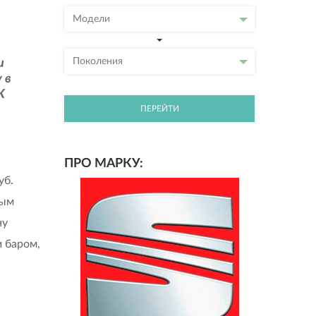
Модели
Поколения
и
 в
К
ПЕРЕЙТИ
ПРО МАРКУ:
уб.
ным
ну
и баром,
–