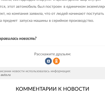
тся, этот автомобиль был построен в единичном экземпляре
ект, но компания заявила, что от людей начинают поступать
на предмет запуска машины в серийное производство.
нравилась новость?
Расскажите друзьям:
Рассказать
Рассказать
писании новости использовалась информация:
auto.ru
КОММЕНТАРИИ К НОВОСТИ
во
в