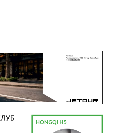
КЛУБ
HONGQI H5