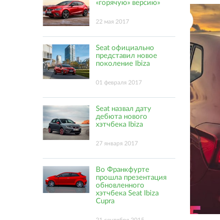
«горячую» версию»
22 мая 2017
Seat официально
представил новое
поколение Ibiza
01 февраля 2017
Seat назвал дату
дебюта нового
хэтчбека Ibiza
27 января 2017
Во Франкфурте
прошла презентация
обновленного
хэтчбека Seat Ibiza
Cupra