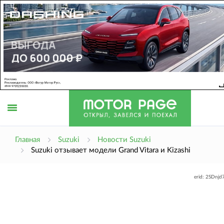
Открыть
Главная
Suzuki
Новости Suzuki
Suzuki отзывает модели Grand Vitara и Kizashi
меню
erid: 2SDnj