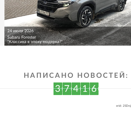
24 июля 2026
Subaru Forester
"Классика в эпоху модерна?"
НАПИСАНО НОВОСТЕЙ:
3
7
4
1
6
erid: 2SDn