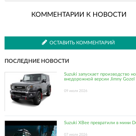
КОММЕНТАРИИ К НОВОСТИ
во
в
ВКонтакте
Одноклассниках
ОСТАВИТЬ КОММЕНТАРИЙ
ПОСЛЕДНИЕ НОВОСТИ
Suzuki запускает производство н
внедорожной версии Jimny Gozel
09 июля 2026
Suzuki XBee превратили в мини D
07 июля 2026