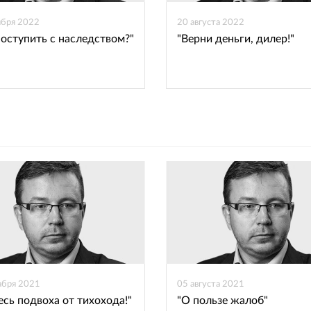
ября 2022
20 августа 2022
поступить с наследством?"
"Верни деньги, дилер!"
абря 2021
05 августа 2021
есь подвоха от тихохода!"
"О пользе жалоб"