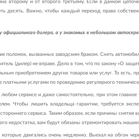
ина второму и от второго третьему. Если в данной цепоч
хоть десять. Важно, чтобы каждый переход права собствен
у официального дилера, а у знакомых в небольшом автосерв
 поломок, вызванных заводским браком. Снять автомобиль 
тель (дилер) не вправе. Дело в том, что по закону «О защ
льным приобретением других товаров или услуг. То есть, п
же платными услугами по проведению регулярного техничес
любом сервисе и даже самостоятельно, при этом главное т
елем. Чтобы лишить владельца гарантии, требуется экспе
тороннего сервиса. Таким образом, если причины снятия ва
ого недостатка, вам будут обязаны отремонтировать машин
, которые двигались очень медленно. Выехал на обгон че