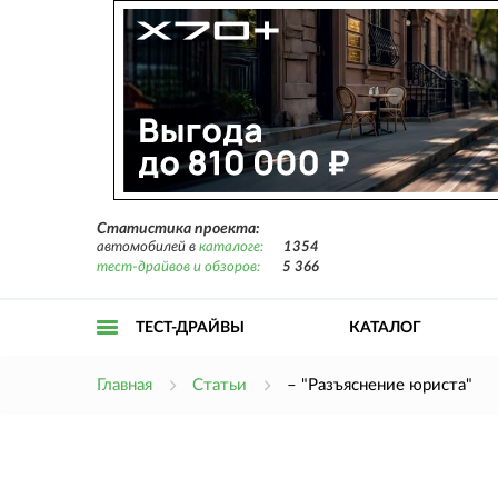
Статистика проекта:
автомобилей в
каталоге:
1354
тест-драйвов и обзоров:
5 366
ТЕСТ-ДРАЙВЫ
КАТАЛОГ
Открыть
Главная
Статьи
– "Разъяснение юриста"
меню