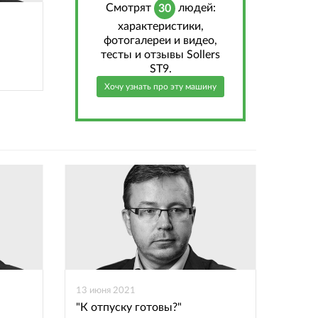
Cмотрят
людей:
30
характеристики,
фотогалереи и видео,
тесты и отзывы Sollers
ST9.
Хочу узнать про эту машину
13 июня 2021
"К отпуску готовы?"