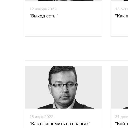
12 ноября 2022
15 окт
"Выход есть!"
"Как 
25 июня 2022
31 дек
"Как сэкономить на налогах"
"Бойт