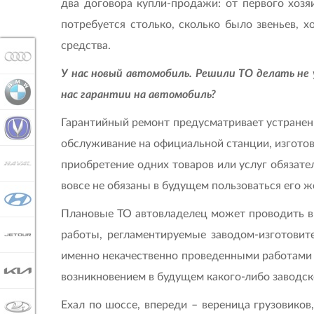
два договора купли-продажи: от первого хозя
потребуется столько, сколько было звеньев, 
средства.
AUDI
У нас новый автомобиль. Решили ТО делать не 
BMW
нас гарантии на автомобиль?
Гарантийный ремонт предусматривает устранение
CHANGAN
обслуживание на официальной станции, изготови
HAVAL
приобретение одних товаров или услуг обязате
вовсе не обязаны в будущем пользоваться его 
HYUNDAI
Плановые ТО автовладелец может проводить в 
работы, регламентируемые заводом-изготовит
JETOUR
именно некачественно проведенными работами с
KIA
возникновением в будущем какого-либо заводск
Ехал по шоссе, впереди – вереница грузовиков
LADA