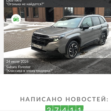
Lada Iskra
"Огонька не найдется?"
ТЕСТ ДРАЙВ
24 июля 2026
Subaru Forester
"Классика в эпоху модерна?"
НАПИСАНО НОВОСТЕЙ:
3
7
4
1
1