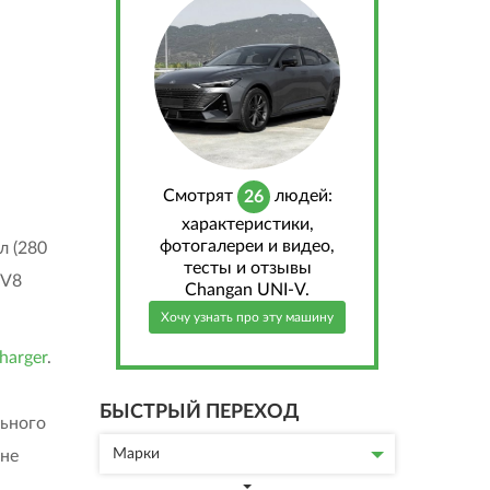
Cмотрят
людей:
26
характеристики,
фотогалереи и видео,
л (280
тесты и отзывы
 V8
Changan UNI-V.
Хочу узнать про эту машину
harger
.
БЫСТРЫЙ ПЕРЕХОД
льного
Марки
 не