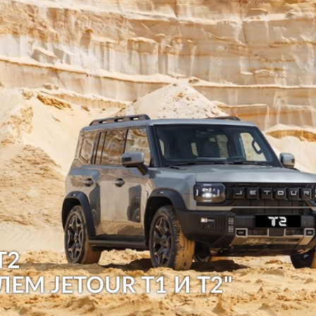
T2
ЛЕМ JETOUR T1 И T2"