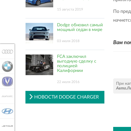
15 августа 2019
По пред
начнетс
Dodge обновил самый
мощный седан в мире
03 июля 2018
Вам по
AUDI
FCA заключил
выгодную сделку с
полицией
BMW
Калифорнии
CHANGAN
22 июля 2016
При на
Авто.Л
HAVAL
НОВОСТИ DODGE CHARGER
HYUNDAI
JETOUR