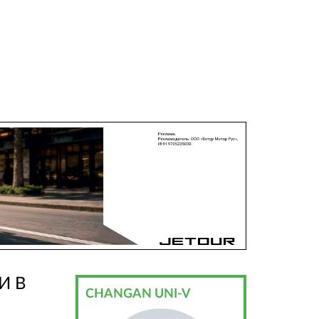
И В
CHANGAN UNI-V