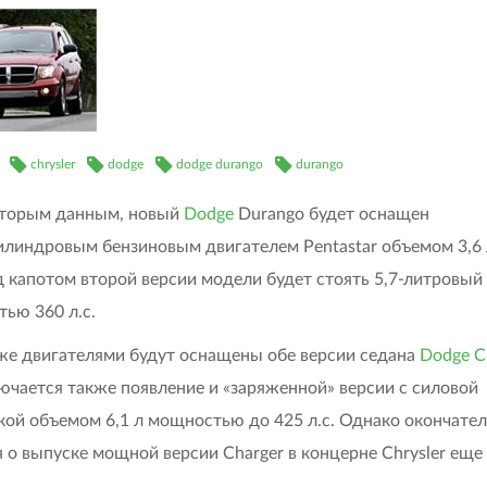
chrysler
dodge
dodge durango
durango
оторым данным, новый
Dodge
Durango будет оснащен
линдровым бензиновым двигателем Pentastar объемом 3,6 
под капотом второй версии модели будет стоять 5,7-литровый
ью 360 л.с.
же двигателями будут оснащены обе версии седана
Dodge C
ючается также появление и «заряженной» версии с силовой
кой объемом 6,1 л мощностью до 425 л.с. Однако окончате
 о выпуске мощной версии Charger в концерне Chrysler еще
.