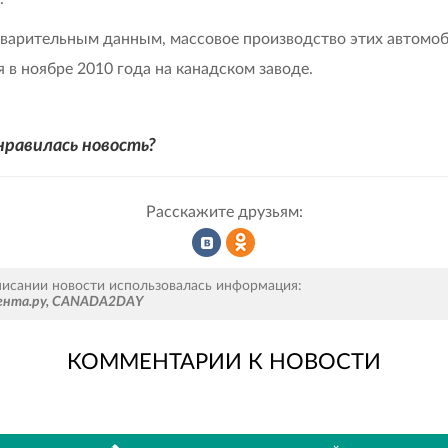
варительным данным, массовое производство этих автомо
я в ноябре 2010 года на канадском заводе.
нравилась новость?
Расскажите друзьям:
Рассказать
Рассказать
писании новости использовалась информация:
ента.ру
,
CANADA2DAY
КОММЕНТАРИИ К НОВОСТИ
во
в