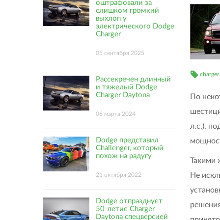
оштрафовали за
слишком громкий
выхлоп у
электрического Dodge
Charger
05 сентября 2025
charger
Рассекречен длинный
и тяжелый Dodge
Charger Daytona
По нек
шестици
06 марта 2024
л.с.), 
Dodge представил
мощност
Challenger, который
похож на радугу
Такими 
Не искл
21 октября 2022
установ
Dodge отпразднует
решения
50-летие Charger
Daytona спецверсией
принято