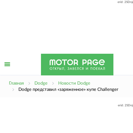
erid: 2SDn
Открыть
Главная
Dodge
Новости Dodge
Dodge представил «заряженное» купе Challenger
меню
erid: 2SDn