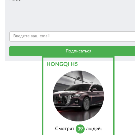
HONGQI H5
Cмотрят
людей:
39