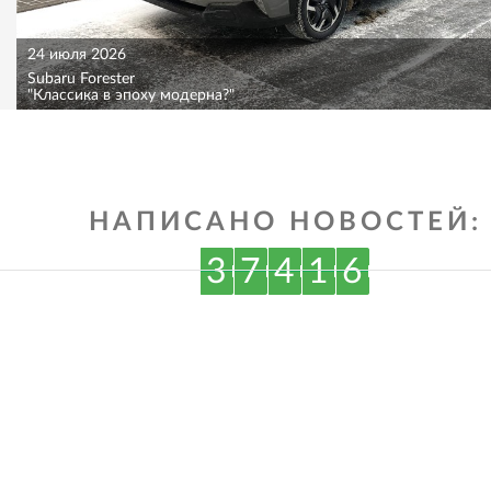
24 июля 2026
Subaru Forester
"Классика в эпоху модерна?"
НАПИСАНО НОВОСТЕЙ:
3
7
4
1
6