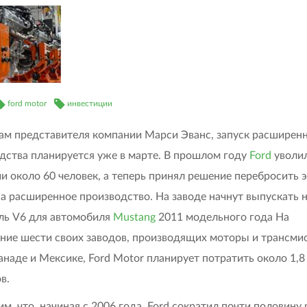
ford motor
инвестиции
ам представителя компании Марси Эванс, запуск расширен
дства планируется уже в марте. В прошлом году
Ford
уволил
и около 60 человек, а теперь принял решение перебросить 
а расширенное производство. На заводе начнут выпускать 
ль V6 для автомобиля
Mustang
2011 модельного года На
ние шести своих заводов, производящих моторы и трансмис
наде и Мексике, Ford Motor планирует потратить около 1,8
в.
м, что, начиная с 2006 года, Ford сократил почти половину