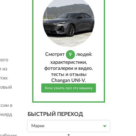
Cмотрят
людей:
9
ного
характеристики,
фотогалереи и видео,
 из
тесты и отзывы
этих
Changan UNI-V.
новый
Хочу узнать про эту машину
сии в
БЫСТРЫЙ ПЕРЕХОД
 млрд
Марки
 рабочих