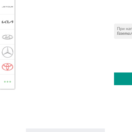
JETOUR
KIA
При на
Газета.
LADA
MERCEDES-BENZ
TOYOTA
...
ВСЕ МАРКИ