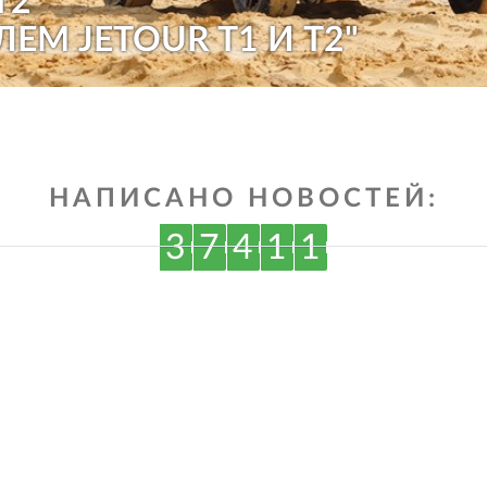
T2
ЛЕМ JETOUR T1 И T2"
НАПИСАНО НОВОСТЕЙ:
3
7
4
1
1