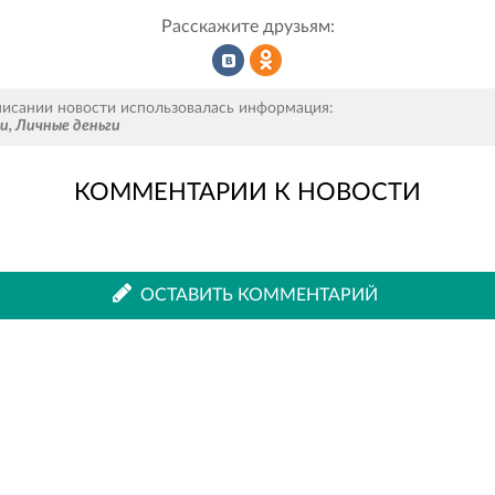
Расскажите друзьям:
Рассказать
Рассказать
писании новости использовалась информация:
ru
,
Личные деньги
КОММЕНТАРИИ К НОВОСТИ
во
в
ВКонтакте
Одноклассниках
ОСТАВИТЬ КОММЕНТАРИЙ