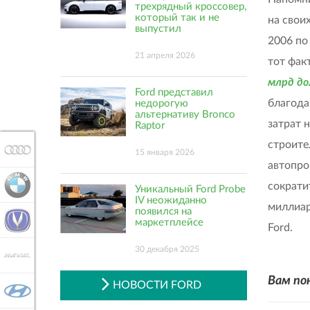
трехрядный кроссовер,
который так и не
на свои
выпустил
2006 по
21 апреля 2026
тот фак
млрд до
Ford представил
благода
недорогую
альтернативу Bronco
затрат 
Raptor
строите
AUDI
15 января 2026
автопро
BMW
сократи
Уникальный Ford Probe
IV неожиданно
миллиар
появился на
CHANGAN
маркетплейсе
Ford.
30 декабря 2025
HAVAL
Вам по
НОВОСТИ FORD
HYUNDAI