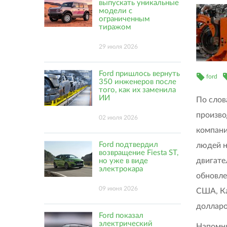
выпускать уникальные
модели с
ограниченным
тиражом
29 июля 2026
Ford пришлось вернуть
ford
350 инженеров после
того, как их заменила
ИИ
По слов
произво
02 июля 2026
компани
Ford подтвердил
людей н
возвращение Fiesta ST,
двигате
но уже в виде
электрокара
обновле
09 июня 2026
США, Ка
долларо
Ford показал
электрический
Напомни