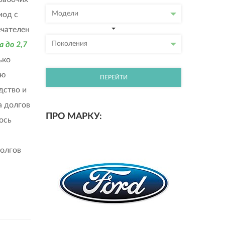
Модели
иод с
ечателен
Поколения
 до 2,7
ько
ию
ПЕРЕЙТИ
дство и
а долгов
ПРО МАРКУ:
ось
долгов