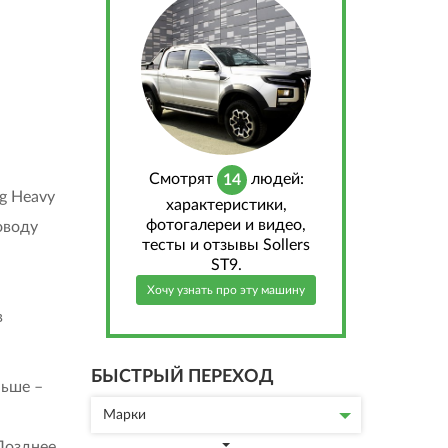
Cмотрят
людей:
14
g Heavy
характеристики,
фотогалереи и видео,
оводу
тесты и отзывы Sollers
ST9.
Хочу узнать про эту машину
в
БЫСТРЫЙ ПЕРЕХОД
ньше –
Марки
Позднее,