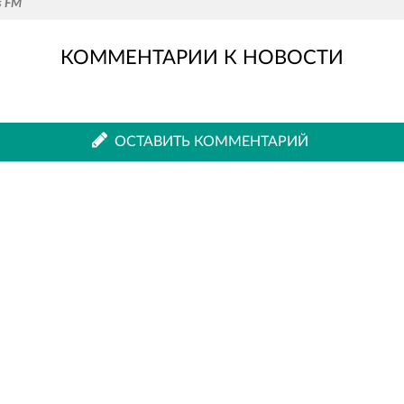
s FM
КОММЕНТАРИИ К НОВОСТИ
во
в
ВКонтакте
Одноклассниках
ОСТАВИТЬ КОММЕНТАРИЙ