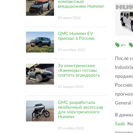
компактный
внедорожник Hummer
01 июня 2026
GMC Hummer EV
приехал в Россию
gm
05 октября 2023
После с
За электрические
Industr
«Хаммеры» готовы
платить втридорога
продажи
Российс
31 января 2023
прогноз
GMC разработала
General
необычный аксессуар
для электрического
В данны
Hummer
Saab
. К
03 ноября 2022
произв