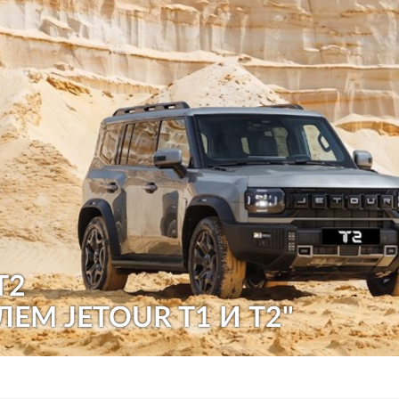
T2
ЛЕМ JETOUR T1 И T2"