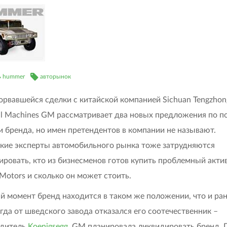
hummer
авторынок
орвавшейся сделки с китайской компанией Sichuan Tengzhon
ial Machines GM рассматривает два новых предложения по п
 бренда, но имен претендентов в компании не называют.
кие эксперты автомобильного рынка тоже затрудняются
ировать, кто из бизнесменов готов купить проблемный акти
 Motors и сколько он может стоить.
й момент бренд находится в таком же положении, что и ра
огда от шведского завода отказался его соотечественник –
одитель
Koenigsegg
, GM планировала ликвидировать бренд. 