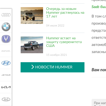
Saab бы
Очередь за новым
Hummer растянулась на
AUDI
В том с
17 лет
произво
04 июля 2022
BMW
предста
ответст
Hummer встает на
CHANGAN
защиту суверенитета
автомо
США
HAVAL
запасны
15 ноября 2021
HYUNDAI
НОВОСТИ HUMMER
Вам по
JETOUR
KIA
LADA
При на