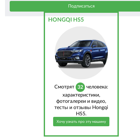
HONGQI HS5
Cмотрят
человека:
32
характеристики,
фотогалереи и видео,
тесты и отзывы Hongqi
HS5.
Хочу узнать про эту машину