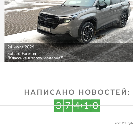
24 июля 2026
Subaru Forester
"Классика в эпоху модерна?"
НАПИСАНО НОВОСТЕЙ:
3
7
4
1
0
erid: 2SDnj