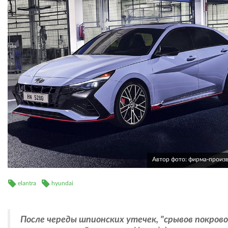
Автор фото: фирма-произ
elantra
hyundai
После череды шпионских утечек, "срывов покрово