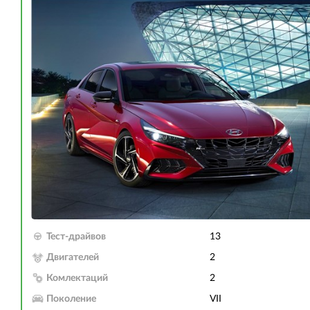
Тест-драйвов
13
Двигателей
2
Комлектаций
2
Поколение
VII