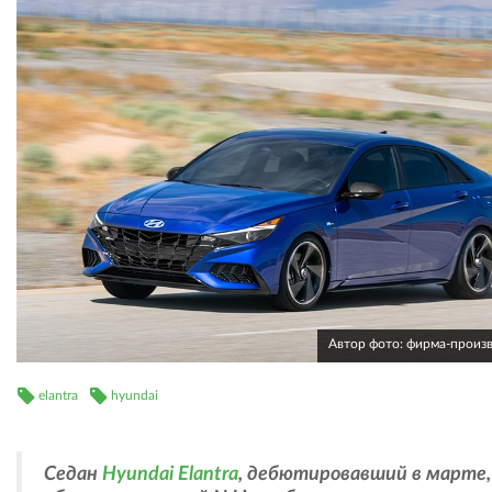
Автор фото: фирма-произ
elantra
hyundai
Седан
Hyundai Elantra
, дебютировавший в марте,