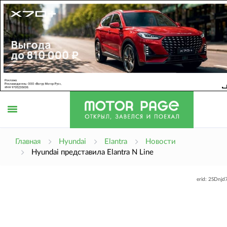
Открыть
Главная
Hyundai
Elantra
Новости
Hyundai представила Elantra N Line
меню
erid: 2SDnj