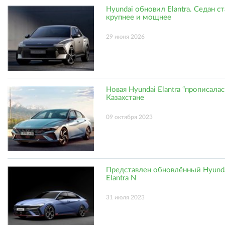
Hyundai обновил Elantra. Седан с
крупнее и мощнее
29 июня 2026
Новая Hyundai Elantra “прописалас
Казахстане
09 октября 2023
Представлен обновлённый Hyund
Elantra N
31 июля 2023