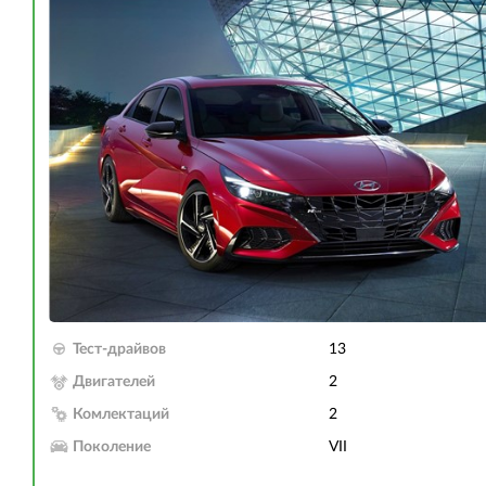
Тест-драйвов
13
Двигателей
2
Комлектаций
2
Поколение
VII