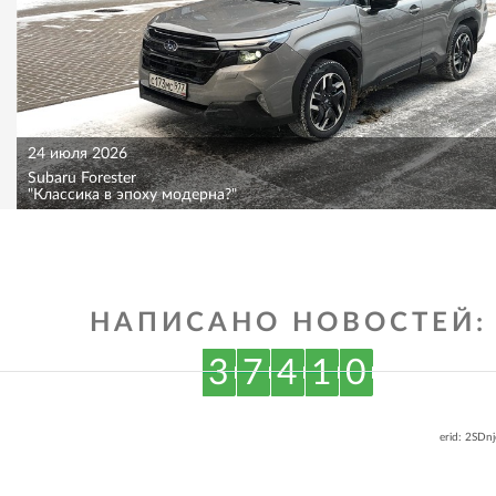
24 июля 2026
Subaru Forester
"Классика в эпоху модерна?"
НАПИСАНО НОВОСТЕЙ:
3
7
4
1
0
erid: 2SDn