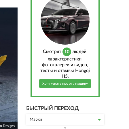
Cмотрят
людей:
10
характеристики,
фотогалереи и видео,
тесты и отзывы Hongqi
H5.
Хочу узнать про эту машину
БЫСТРЫЙ ПЕРЕХОД
Марки
m Designs