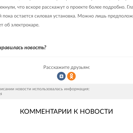
екнули, что вскоре расскажут о проекте более подробно. Гл
й пока остается силовая установка. Можно лишь предполож
ет об электрокаре.
нравилась новость?
Расскажите друзьям:
Рассказать
Рассказать
писании новости использовалась информация:
ps
КОММЕНТАРИИ К НОВОСТИ
во
в