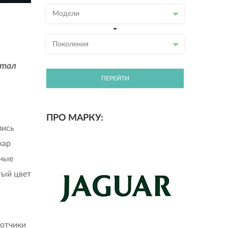
Модели
Поколения
стал
ПЕРЕЙТИ
ПРО МАРКУ:
лись
кар
рные
тый цвет
ботчики