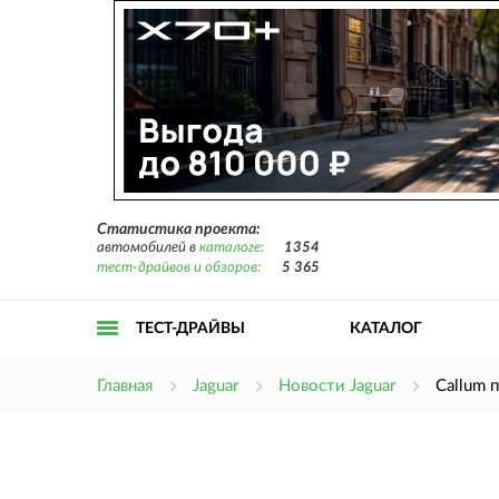
Статистика проекта:
автомобилей в
каталоге:
1354
тест-драйвов и обзоров:
5 365
ТЕСТ-ДРАЙВЫ
КАТАЛОГ
Открыть
Главная
Jaguar
Новости Jaguar
Callum 
меню