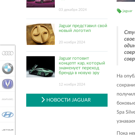
03 декабря 2024
jaguar
Jaguar представил свой
новый логотип
Студ
свое
20 ноября 2024
оди
сов
AUDI
Jaguar готовит
сов
концепт кар, который
знаменует переход
BMW
бренда в новую эру
На опуб
CHANGAN
сохрани
12 ноября 2024
получил
HAVAL
НОВОСТИ JAGUAR
боковые
Spa Sil
HYUNDAI
узнавае
JETOUR
Пока не