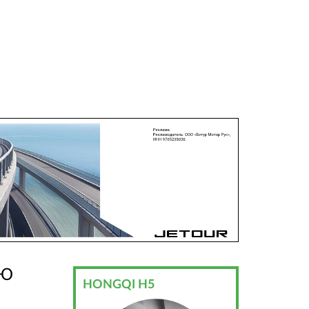
УЮ
HONGQI H5