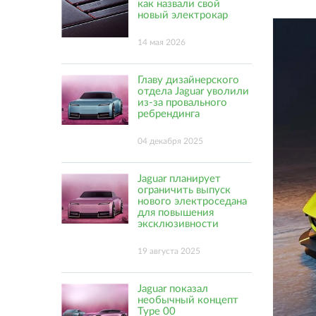
как назвали свой
новый электрокар
14 мая 2026
Главу дизайнерского
отдела Jaguar уволили
из-за провального
ребрендинга
04 декабря 2025
Jaguar планирует
ограничить выпуск
нового электроседана
для повышения
эксклюзивности
19 августа 2025
Jaguar показал
необычный концепт
Type 00