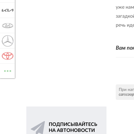
уже нам
KIA
загадко
речь ид
LADA
MERCEDES-BENZ
Вам по
TOYOTA
...
ВСЕ МАРКИ
При на
carscoo
ПОДПИСЫВАЙТЕСЬ
НА АВТОНОВОСТИ