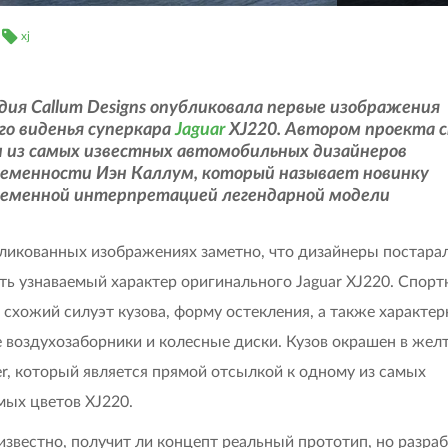
xj
ия Callum Designs опубликовала первые изображения
го виденья суперкара
Jaguar
XJ220. Автором проекта 
н из самых известных автомобильных дизайнеров
ременности Иэн Каллум, который называет новинку
ременной интерпретацией легендарной модели
ликованных изображениях заметно, что дизайнеры постара
ть узнаваемый характер оригинального Jaguar XJ220. Спорт
 схожий силуэт кузова, форму остекления, а также характе
 воздухозаборники и колесные диски. Кузов окрашен в жел
ver, который является прямой отсылкой к одному из самых
мых цветов XJ220.
известно, получит ли концепт реальный прототип, но разра