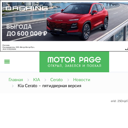
Открыть
Главная
KIA
Cerato
Новости
Kia Cerato – пятидверная версия
меню
erid: 2SDnj