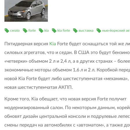
cerato
forte
kia
kia forte
выставка
нью-йоркский ав
Пятидверная версия
Kia
Forte будет оснащаться той же л
силовых агрегатов, что и седан. В США это будут бензин
«четверки» объемом 2 л и 2,4 л, а в других странах – более
экономичные моторы объемом 1,6 л и 2 л. Коробкой пере
новой Kia Forte будет либо шестиступенчатая «механика»,
новая шестиступенчатая АКПП.
Кроме того, Kia обещает, что новая версия Forte получит
модернизированный салон. По некоторым данным, коре
обновят дизайн центральной консоли и подрулевые лепе
смены передач на автомобилях с «автоматом», а также до