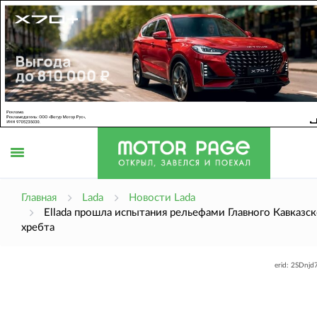
Открыть
Главная
Lada
Новости Lada
Ellada прошла испытания рельефами Главного Кавказс
хребта
меню
erid: 2SDnj