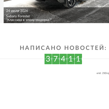
24 июля 2026
Subaru Forester
"Классика в эпоху модерна?"
НАПИСАНО НОВОСТЕЙ:
3
7
4
1
1
erid: 2SDn