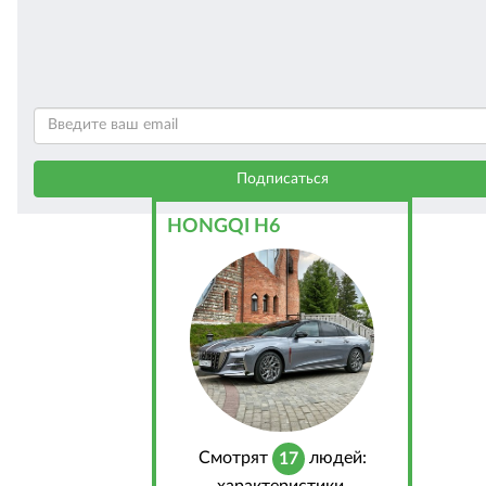
HONGQI H6
Cмотрят
людей:
17