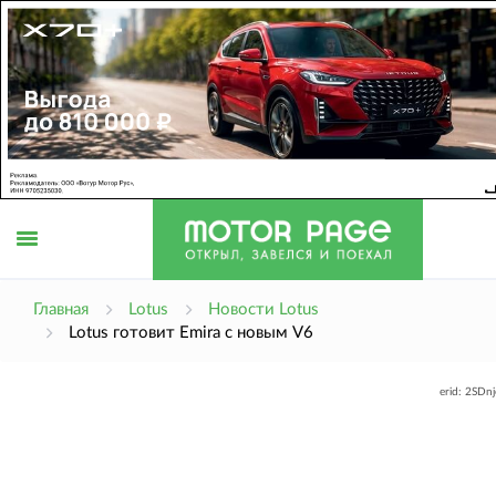
Открыть
Главная
Lotus
Новости Lotus
Lotus готовит Emira с новым V6
меню
erid: 2SDn