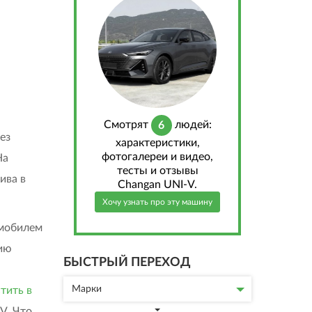
Cмотрят
людей:
6
ез
характеристики,
фотогалереи и видео,
На
тесты и отзывы
ива в
Changan UNI-V.
Хочу узнать про эту машину
омобилем
сию
БЫСТРЫЙ ПЕРЕХОД
Марки
тить в
V. Что