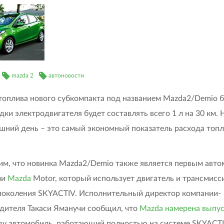
mazda 2
автоновости
топлива нового субкомпакта под названием Mazda2/Demio б
дки электродвигателя будет составлять всего 1 л на 30 км. 
шний день – это самый экономный показатель расхода топл
м, что новинка Mazda2/Demio также является первым авт
ии
Mazda
Motor, который использует двигатель и трансмис
поколения SKYACTIV. Исполнительный директор компании-
дителя Такаси Яманучи сообщил, что
Mazda намерена выпус
ду автомобиль, работающий полностью на системе SKYACTI