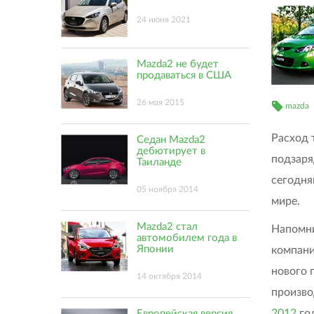
24 июня 2021
Mazda2 не будет
продаваться в США
26 мая 2015
mazda
Расход 
Седан Mazda2
дебютирует в
подзаря
Таиланде
сегодня
05 ноября 2014
мире.
Mazda2 стал
Напомни
автомобилем года в
Японии
компан
нового 
14 октября 2014
произво
2012
го
Европейская версия