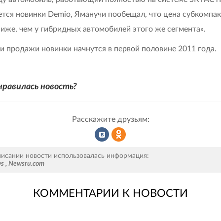
ется новинки Demio, Яманучи пообещал, что цена субкомпак
ниже, чем у гибридных автомобилей этого же сегмента».
и продажи новинки начнутся в первой половине 2011 года.
нравилась новость?
Расскажите друзьям:
Рассказать
Рассказать
писании новости использовалась информация:
ws
,
Newsru.com
КОММЕНТАРИИ К НОВОСТИ
во
в