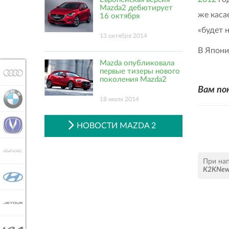
Mazda2 дебютирует
же каса
16 октября
«будет 
13 октября 2014
В Япони
Mazda опубликовала
первые тизеры нового
AUDI
поколения Mazda2
Вам по
BMW
18 июля 2014
CHANGAN
НОВОСТИ MAZDA 2
HAVAL
При на
K2KNe
HYUNDAI
JETOUR