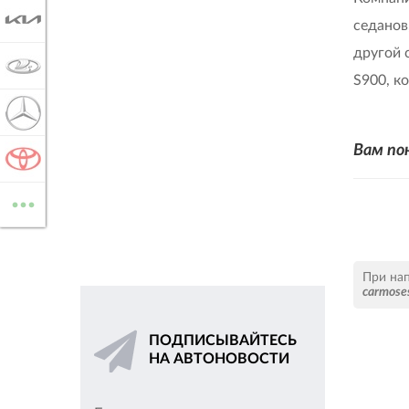
KIA
седанов
другой 
LADA
S900, к
MERCEDES-BENZ
Вам по
TOYOTA
...
ВСЕ МАРКИ
При на
carmose
ПОДПИСЫВАЙТЕСЬ
НА АВТОНОВОСТИ