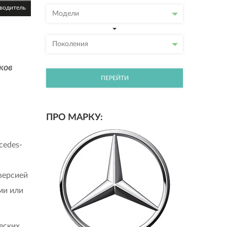
зводитель
Модели
Поколения
ков
ПЕРЕЙТИ
ПРО МАРКУ:
cedes-
версией
ми или
еских