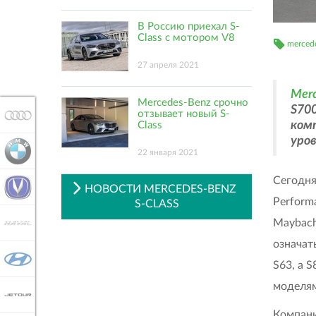
В Россию приехал S-
Class с мотором V8
merced
27 апреля 2021
Mer
Mercedes-Benz срочно
S700
отзывает новый S-
AUDI
комп
Class
уро
BMW
22 января 2021
Сегодня
CHANGAN
НОВОСТИ MERCEDES-BENZ
Perform
S-CLASS
Maybach
HAVAL
означат
HYUNDAI
S63, а 
моделям
JETOUR
Компани