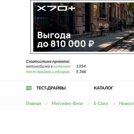
Статистика проекта:
автомобилей в
каталоге:
1354
тест-драйвов и обзоров:
5 366
ТЕСТ-ДРАЙВЫ
КАТАЛОГ
Открыть
Главная
Mercedes-Benz
S-Class
Новос
меню