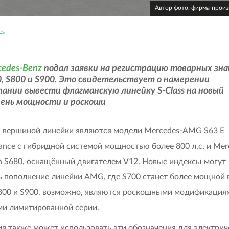
Автор фото: фирма-прои
es
cedes-Benz
подал заявки на регистрацию товарных зна
, S800 и S900. Это свидетельствует о намерении
ании вывести флагманскую линейку S-Class на новый
вень мощности и роскоши
 вершиной линейки являются модели Mercedes-AMG S63 E
ance с гибридной системой мощностью более 800 л.с. и Mer
 S680, оснащённый двигателем V12. Новые индексы могут
ь пополнение линейки AMG, где S700 станет более мощной 
S800 и S900, возможно, являются роскошными модификация
и лимитированной серии.
я также может использовать эти обозначения для электрич