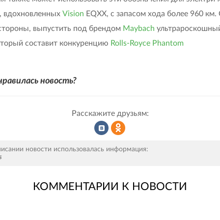
, вдохновленных
Vision
EQXX, с запасом хода более 960 км.
стороны, выпустить под брендом
Maybach
ультрароскошный
оторый составит конкуренцию
Rolls-Royce Phantom
нравилась новость?
Расскажите друзьям:
Рассказать
Рассказать
писании новости использовалась информация:
s
КОММЕНТАРИИ К НОВОСТИ
во
в