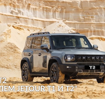
T2
ЛЕМ JETOUR T1 И T2"