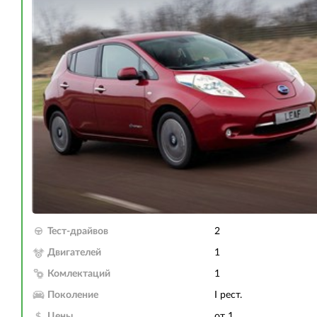
Тест-драйвов
2
Двигателей
1
Комлектаций
1
Поколение
I рест.
Цены
от 1