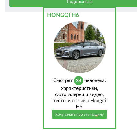
HONGQI H6
Cмотрят
человека:
34
характеристики,
фотогалереи и видео,
тесты и отзывы Hongqi
H6.
Хочу узнать про эту машину