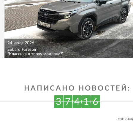
24 июля 2026
Subaru Forester
"Классика в эпоху модерна?"
НАПИСАНО НОВОСТЕЙ:
3
7
4
1
6
erid: 2SDn